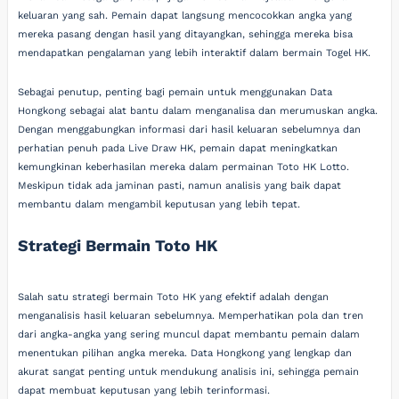
keluaran yang sah. Pemain dapat langsung mencocokkan angka yang
mereka pasang dengan hasil yang ditayangkan, sehingga mereka bisa
mendapatkan pengalaman yang lebih interaktif dalam bermain Togel HK.
Sebagai penutup, penting bagi pemain untuk menggunakan Data
Hongkong sebagai alat bantu dalam menganalisa dan merumuskan angka.
Dengan menggabungkan informasi dari hasil keluaran sebelumnya dan
perhatian penuh pada Live Draw HK, pemain dapat meningkatkan
kemungkinan keberhasilan mereka dalam permainan Toto HK Lotto.
Meskipun tidak ada jaminan pasti, namun analisis yang baik dapat
membantu dalam mengambil keputusan yang lebih tepat.
Strategi Bermain Toto HK
Salah satu strategi bermain Toto HK yang efektif adalah dengan
menganalisis hasil keluaran sebelumnya. Memperhatikan pola dan tren
dari angka-angka yang sering muncul dapat membantu pemain dalam
menentukan pilihan angka mereka. Data Hongkong yang lengkap dan
akurat sangat penting untuk mendukung analisis ini, sehingga pemain
dapat membuat keputusan yang lebih terinformasi.