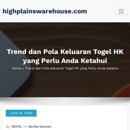
Skip
highplainswarehouse.com
to
content
Trend dan Pola Keluaran Togel HK
yang Perlu Anda Ketahui
Home
»
Trend dan Pola Keluaran Togel HK yang Perlu Anda Ketahui
June 16, 2026
By
RAf4L
In
Berita Games