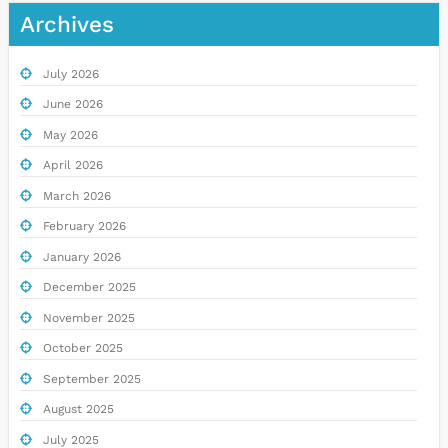
Archives
July 2026
June 2026
May 2026
April 2026
March 2026
February 2026
January 2026
December 2025
November 2025
October 2025
September 2025
August 2025
July 2025