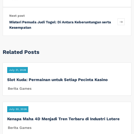
Next post
Misteri Pemuda Judi Togel: Di Antara Keberuntungan serta
Kesempatan
Related Posts
July 31, 2026
Slot Kuda: Permainan untuk Setiap Pecinta Kasino
Berita Games
July 30, 2026
Kenapa Maha 4D Menjadi Tren Terbaru di Industri Lotere
Berita Games