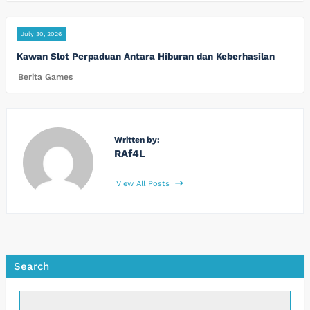
July 30, 2026
Kawan Slot Perpaduan Antara Hiburan dan Keberhasilan
Berita Games
Written by:
RAf4L
View All Posts
Search