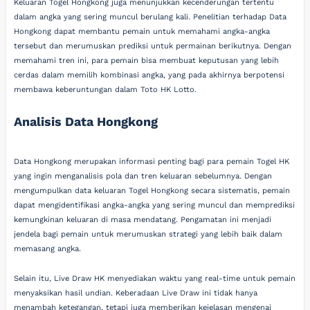
Keluaran Togel Hongkong juga menunjukkan kecenderungan tertentu
dalam angka yang sering muncul berulang kali. Penelitian terhadap Data
Hongkong dapat membantu pemain untuk memahami angka-angka
tersebut dan merumuskan prediksi untuk permainan berikutnya. Dengan
memahami tren ini, para pemain bisa membuat keputusan yang lebih
cerdas dalam memilih kombinasi angka, yang pada akhirnya berpotensi
membawa keberuntungan dalam Toto HK Lotto.
Analisis Data Hongkong
Data Hongkong merupakan informasi penting bagi para pemain Togel HK
yang ingin menganalisis pola dan tren keluaran sebelumnya. Dengan
mengumpulkan data keluaran Togel Hongkong secara sistematis, pemain
dapat mengidentifikasi angka-angka yang sering muncul dan memprediksi
kemungkinan keluaran di masa mendatang. Pengamatan ini menjadi
jendela bagi pemain untuk merumuskan strategi yang lebih baik dalam
memasang angka.
Selain itu, Live Draw HK menyediakan waktu yang real-time untuk pemain
menyaksikan hasil undian. Keberadaan Live Draw ini tidak hanya
menambah ketegangan, tetapi juga memberikan kejelasan mengenai