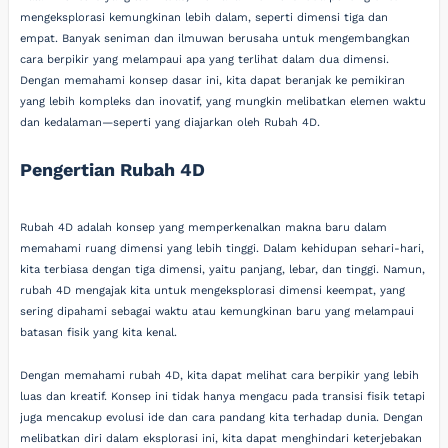
mengeksplorasi kemungkinan lebih dalam, seperti dimensi tiga dan
empat. Banyak seniman dan ilmuwan berusaha untuk mengembangkan
cara berpikir yang melampaui apa yang terlihat dalam dua dimensi.
Dengan memahami konsep dasar ini, kita dapat beranjak ke pemikiran
yang lebih kompleks dan inovatif, yang mungkin melibatkan elemen waktu
dan kedalaman—seperti yang diajarkan oleh Rubah 4D.
Pengertian Rubah 4D
Rubah 4D adalah konsep yang memperkenalkan makna baru dalam
memahami ruang dimensi yang lebih tinggi. Dalam kehidupan sehari-hari,
kita terbiasa dengan tiga dimensi, yaitu panjang, lebar, dan tinggi. Namun,
rubah 4D mengajak kita untuk mengeksplorasi dimensi keempat, yang
sering dipahami sebagai waktu atau kemungkinan baru yang melampaui
batasan fisik yang kita kenal.
Dengan memahami rubah 4D, kita dapat melihat cara berpikir yang lebih
luas dan kreatif. Konsep ini tidak hanya mengacu pada transisi fisik tetapi
juga mencakup evolusi ide dan cara pandang kita terhadap dunia. Dengan
melibatkan diri dalam eksplorasi ini, kita dapat menghindari keterjebakan