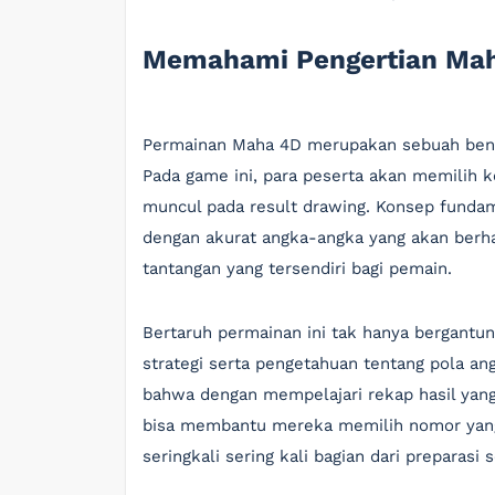
Memahami Pengertian Ma
Permainan Maha 4D merupakan sebuah bentu
Pada game ini, para peserta akan memilih 
muncul pada result drawing. Konsep funda
dengan akurat angka-angka yang akan berh
tantangan yang tersendiri bagi pemain.
Bertaruh permainan ini tak hanya bergantu
strategi serta pengetahuan tentang pola an
bahwa dengan mempelajari rekap hasil yan
bisa membantu mereka memilih nomor yang le
seringkali sering kali bagian dari preparas