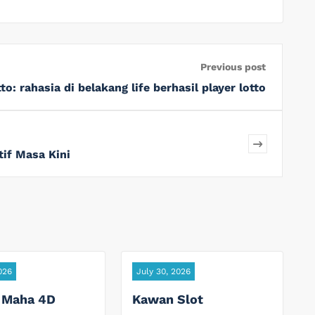
Previous post
to: rahasia di belakang life berhasil player lotto
if Masa Kini
026
July 30, 2026
 Maha 4D
Kawan Slot