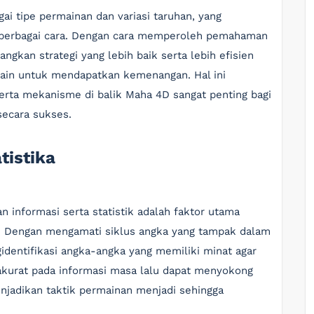
i tipe permainan dan variasi taruhan, yang
berbagai cara. Dengan cara memperoleh pemahaman
gkan strategi yang lebih baik serta lebih efisien
ain untuk mendapatkan kemenangan. Hal ini
ta mekanisme di balik Maha 4D sangat penting bagi
secara sukses.
tistika
 informasi serta statistik adalah faktor utama
. Dengan mengamati siklus angka yang tampak dalam
gidentifikasi angka-angka yang memiliki minat agar
akurat pada informasi masa lalu dapat menyokong
njadikan taktik permainan menjadi sehingga