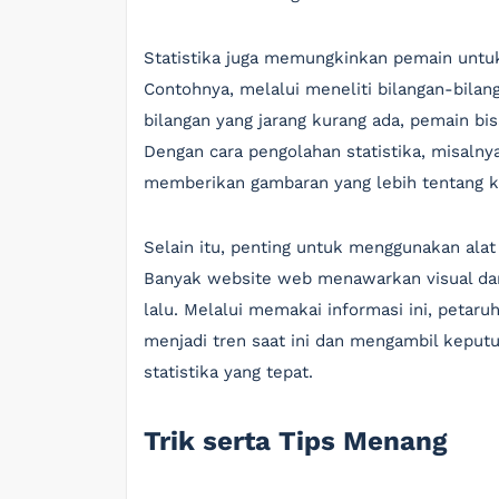
Statistika juga memungkinkan pemain untuk
Contohnya, melalui meneliti bilangan-bilan
bilangan yang jarang kurang ada, pemain bi
Dengan cara pengolahan statistika, misalny
memberikan gambaran yang lebih tentang ke
Selain itu, penting untuk menggunakan alat
Banyak website web menawarkan visual dan
lalu. Melalui memakai informasi ini, petaru
menjadi tren saat ini dan mengambil keputu
statistika yang tepat.
Trik serta Tips Menang