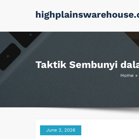
Skip
highplainswarehouse
to
content
Taktik Sembunyi da
Home
»
June 2, 2026