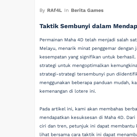
By
RAf4L
In
Berita Games
Taktik Sembunyi dalam Menda
Permainan Maha 4D telah menjadi salah satu
Melayu, menarik minat penggemar dengan j
kesempatan yang signifikan untuk berhasil
strategi untuk mengoptimalkan kemungkinan 
strategi-strategi tersembunyi pun diidenti
menggunakan beberapa panduan mudah, ka
kemenangan di lotere ini.
Pada artikel ini, kami akan membahas berb
mendapatkan kesuksesan di Maha 4D. Dari 
ciri dan tren, petunjuk ini dapat membantu
lihat bersama cara taktik ini dapat menamb