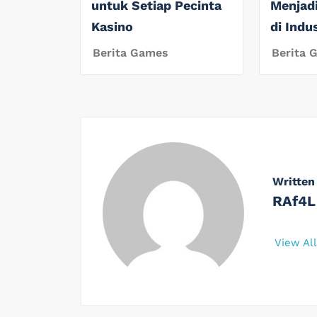
untuk Setiap Pecinta
Menjadi
Kasino
di Indu
Berita Games
Berita 
Written
RAf4L
View Al