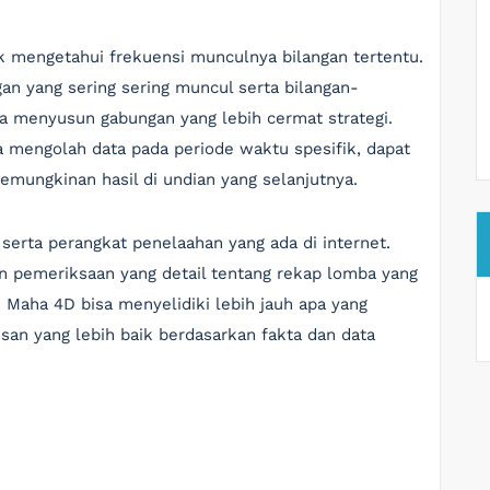
 mengetahui frekuensi munculnya bilangan tertentu.
gan yang sering sering muncul serta bilangan-
sa menyusun gabungan yang lebih cermat strategi.
a mengolah data pada periode waktu spesifik, dapat
mungkinan hasil di undian yang selanjutnya.
 serta perangkat penelaahan yang ada di internet.
 pemeriksaan yang detail tentang rekap lomba yang
h Maha 4D bisa menyelidiki lebih jauh apa yang
san yang lebih baik berdasarkan fakta dan data