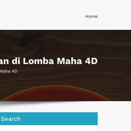
Home
an di Lomba Maha 4D
 Maha 4D
Search