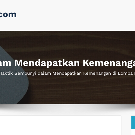
.com
lam Mendapatkan Kemenang
Taktik Sembunyi dalam Mendapatkan Kemenangan di Lomba