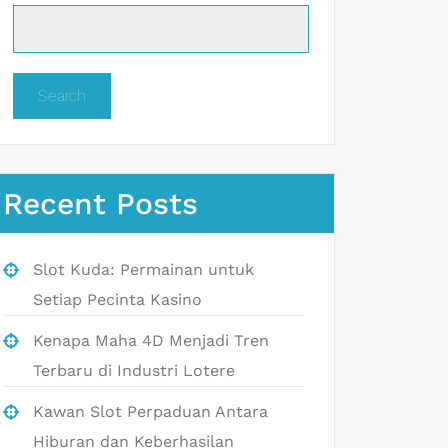
Search
Recent Posts
Slot Kuda: Permainan untuk
Setiap Pecinta Kasino
Kenapa Maha 4D Menjadi Tren
Terbaru di Industri Lotere
Kawan Slot Perpaduan Antara
Hiburan dan Keberhasilan