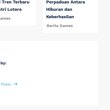
 Tren Terbaru
Perpaduan Antara
stri Lotere
Hiburan dan
Keberhasilan
Games
Berita Games
 by:
l Posts