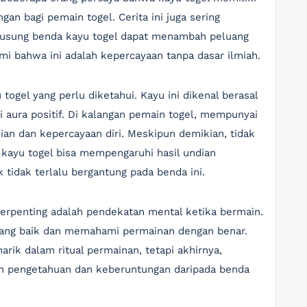
n bagi pemain togel. Cerita ini juga sering
usung benda kayu togel dapat menambah peluang
i bahwa ini adalah kepercayaan tanpa dasar ilmiah.
togel yang perlu diketahui. Kayu ini dikenal berasal
i aura positif. Di kalangan pemain togel, mempunyai
nian dan kepercayaan diri. Meskipun demikian, tidak
kayu togel bisa mempengaruhi hasil undian
tidak terlalu bergantung pada benda ini.
 terpenting adalah pendekatan mental ketika bermain.
 yang baik dan memahami permainan dengan benar.
rik dalam ritual permainan, tetapi akhirnya,
leh pengetahuan dan keberuntungan daripada benda