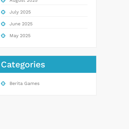
August 2025
July 2025
June 2025
May 2025
Categories
Berita Games