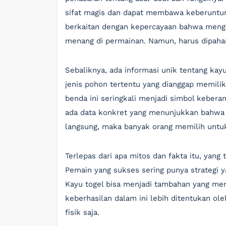
sifat magis dan dapat membawa keberuntunga
berkaitan dengan kepercayaan bahwa meng
menang di permainan. Namun, harus dipaham
Sebaliknya, ada informasi unik tentang kayu 
jenis pohon tertentu yang dianggap memilik
benda ini seringkali menjadi simbol kebera
ada data konkret yang menunjukkan bahwa 
langsung, maka banyak orang memilih untuk 
Terlepas dari apa mitos dan fakta itu, yang
Pemain yang sukses sering punya strategi
Kayu togel bisa menjadi tambahan yang mena
keberhasilan dalam ini lebih ditentukan o
fisik saja.