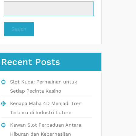
Search
Recent Posts
Slot Kuda: Permainan untuk
Setiap Pecinta Kasino
Kenapa Maha 4D Menjadi Tren
Terbaru di Industri Lotere
Kawan Slot Perpaduan Antara
Hiburan dan Keberhasilan