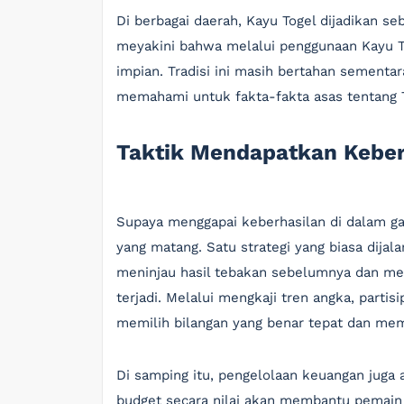
Di berbagai daerah, Kayu Togel dijadikan s
meyakini bahwa melalui penggunaan Kayu To
impian. Tradisi ini masih bertahan sement
memahami untuk fakta-fakta asas tentang T
Taktik Mendapatkan Keber
Supaya menggapai keberhasilan di dalam g
yang matang. Satu strategi yang biasa dijala
meninjau hasil tebakan sebelumnya dan menc
terjadi. Melalui mengkaji tren angka, par
memilih bilangan yang benar tepat dan m
Di samping itu, pengelolaan keuangan juga 
budget secara nilai akan membantu pemain 