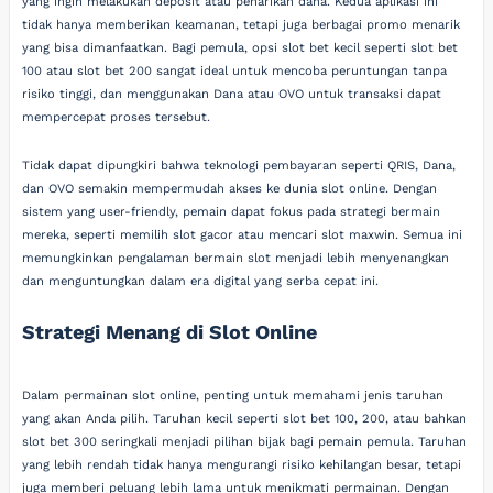
yang ingin melakukan deposit atau penarikan dana. Kedua aplikasi ini
tidak hanya memberikan keamanan, tetapi juga berbagai promo menarik
yang bisa dimanfaatkan. Bagi pemula, opsi slot bet kecil seperti slot bet
100 atau slot bet 200 sangat ideal untuk mencoba peruntungan tanpa
risiko tinggi, dan menggunakan Dana atau OVO untuk transaksi dapat
mempercepat proses tersebut.
Tidak dapat dipungkiri bahwa teknologi pembayaran seperti QRIS, Dana,
dan OVO semakin mempermudah akses ke dunia slot online. Dengan
sistem yang user-friendly, pemain dapat fokus pada strategi bermain
mereka, seperti memilih slot gacor atau mencari slot maxwin. Semua ini
memungkinkan pengalaman bermain slot menjadi lebih menyenangkan
dan menguntungkan dalam era digital yang serba cepat ini.
Strategi Menang di Slot Online
Dalam permainan slot online, penting untuk memahami jenis taruhan
yang akan Anda pilih. Taruhan kecil seperti slot bet 100, 200, atau bahkan
slot bet 300 seringkali menjadi pilihan bijak bagi pemain pemula. Taruhan
yang lebih rendah tidak hanya mengurangi risiko kehilangan besar, tetapi
juga memberi peluang lebih lama untuk menikmati permainan. Dengan