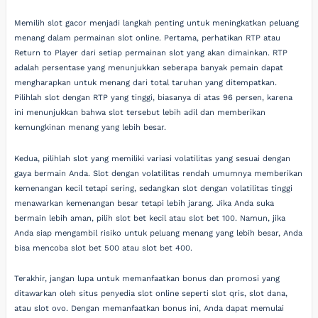
Memilih slot gacor menjadi langkah penting untuk meningkatkan peluang
menang dalam permainan slot online. Pertama, perhatikan RTP atau
Return to Player dari setiap permainan slot yang akan dimainkan. RTP
adalah persentase yang menunjukkan seberapa banyak pemain dapat
mengharapkan untuk menang dari total taruhan yang ditempatkan.
Pilihlah slot dengan RTP yang tinggi, biasanya di atas 96 persen, karena
ini menunjukkan bahwa slot tersebut lebih adil dan memberikan
kemungkinan menang yang lebih besar.
Kedua, pilihlah slot yang memiliki variasi volatilitas yang sesuai dengan
gaya bermain Anda. Slot dengan volatilitas rendah umumnya memberikan
kemenangan kecil tetapi sering, sedangkan slot dengan volatilitas tinggi
menawarkan kemenangan besar tetapi lebih jarang. Jika Anda suka
bermain lebih aman, pilih slot bet kecil atau slot bet 100. Namun, jika
Anda siap mengambil risiko untuk peluang menang yang lebih besar, Anda
bisa mencoba slot bet 500 atau slot bet 400.
Terakhir, jangan lupa untuk memanfaatkan bonus dan promosi yang
ditawarkan oleh situs penyedia slot online seperti slot qris, slot dana,
atau slot ovo. Dengan memanfaatkan bonus ini, Anda dapat memulai