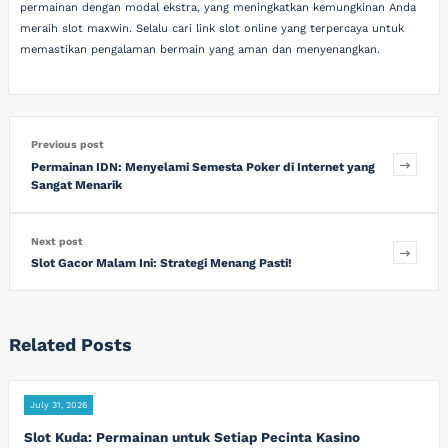
permainan dengan modal ekstra, yang meningkatkan kemungkinan Anda
meraih slot maxwin. Selalu cari link slot online yang terpercaya untuk
memastikan pengalaman bermain yang aman dan menyenangkan.
Previous post
Permainan IDN: Menyelami Semesta Poker di Internet yang
Sangat Menarik
Next post
Slot Gacor Malam Ini: Strategi Menang Pasti!
Related Posts
July 31, 2026
Slot Kuda: Permainan untuk Setiap Pecinta Kasino