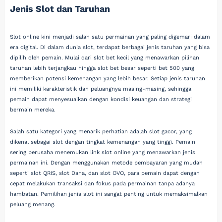
Jenis Slot dan Taruhan
Slot online kini menjadi salah satu permainan yang paling digemari dalam
era digital. Di dalam dunia slot, terdapat berbagai jenis taruhan yang bisa
dipilih oleh pemain. Mulai dari slot bet kecil yang menawarkan pilihan
taruhan lebih terjangkau hingga slot bet besar seperti bet 500 yang
memberikan potensi kemenangan yang lebih besar. Setiap jenis taruhan
ini memiliki karakteristik dan peluangnya masing-masing, sehingga
pemain dapat menyesuaikan dengan kondisi keuangan dan strategi
bermain mereka.
Salah satu kategori yang menarik perhatian adalah slot gacor, yang
dikenal sebagai slot dengan tingkat kemenangan yang tinggi. Pemain
sering berusaha menemukan link slot online yang menawarkan jenis
permainan ini. Dengan menggunakan metode pembayaran yang mudah
seperti slot QRIS, slot Dana, dan slot OVO, para pemain dapat dengan
cepat melakukan transaksi dan fokus pada permainan tanpa adanya
hambatan. Pemilihan jenis slot ini sangat penting untuk memaksimalkan
peluang menang.