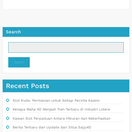
Search
Search
Recent Posts
Slot Kuda: Permainan untuk Setiap Pecinta Kasino
Kenapa Maha 4D Menjadi Tren Terbaru di Industri Lotere
Kawan Slot Perpaduan Antara Hiburan dan Keberhasilan
Berita Terbaru dan Update dari Situs Salju4D