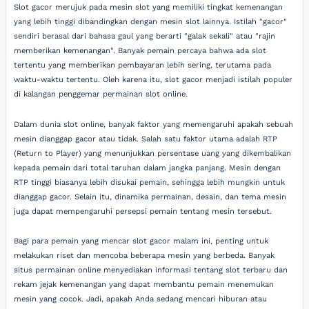
Slot gacor merujuk pada mesin slot yang memiliki tingkat kemenangan
yang lebih tinggi dibandingkan dengan mesin slot lainnya. Istilah "gacor"
sendiri berasal dari bahasa gaul yang berarti "galak sekali" atau "rajin
memberikan kemenangan". Banyak pemain percaya bahwa ada slot
tertentu yang memberikan pembayaran lebih sering, terutama pada
waktu-waktu tertentu. Oleh karena itu, slot gacor menjadi istilah populer
di kalangan penggemar permainan slot online.
Dalam dunia slot online, banyak faktor yang memengaruhi apakah sebuah
mesin dianggap gacor atau tidak. Salah satu faktor utama adalah RTP
(Return to Player) yang menunjukkan persentase uang yang dikembalikan
kepada pemain dari total taruhan dalam jangka panjang. Mesin dengan
RTP tinggi biasanya lebih disukai pemain, sehingga lebih mungkin untuk
dianggap gacor. Selain itu, dinamika permainan, desain, dan tema mesin
juga dapat mempengaruhi persepsi pemain tentang mesin tersebut.
Bagi para pemain yang mencar slot gacor malam ini, penting untuk
melakukan riset dan mencoba beberapa mesin yang berbeda. Banyak
situs permainan online menyediakan informasi tentang slot terbaru dan
rekam jejak kemenangan yang dapat membantu pemain menemukan
mesin yang cocok. Jadi, apakah Anda sedang mencari hiburan atau