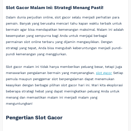
Slot Gacor Malam Ini: Strategi Menang Pasti!
Dalam dunia perjudian online, slot gacor selalu menjadi perhatian para
pemain. Banyak yang berusaha mencari tahu kapan waktu terbaik untuk
bermain agar bisa mendapatkan kemenangan maksimal. Malam ini adalah
kesempatan yang sempurna bagi Anda untuk menjajal berbagai
permainan slot online terbaru yang dijamin mengasyikkan. Dengan
strategi yang tepat, Anda bisa mengubah keberuntungan menjadi pundi-
pundi kemenangan yang menggiurkan.
Slot gacor malam ini tidak hanya memberikan peluang besar, tetapi juga
menawarkan pengalaman bermain yang menyenangkan.
slot gacor
Setiap
pemula maupun penggemar slot berpengalaman dapat menemukan
keasyikan dengan berbagai pilihan slot gacor hari ini. Mari kita eksplorasi
beberapa strategi hebat yang dapat meningkatkan peluang Anda untuk
menang dan memastikan malam ini menjadi malam yang
menguntungkan!
Pengertian Slot Gacor