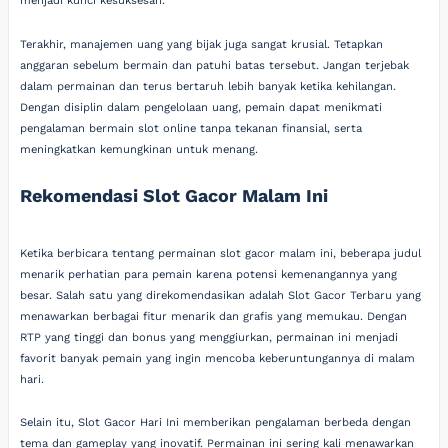
menjadi kunci kesuksesan.
Terakhir, manajemen uang yang bijak juga sangat krusial. Tetapkan
anggaran sebelum bermain dan patuhi batas tersebut. Jangan terjebak
dalam permainan dan terus bertaruh lebih banyak ketika kehilangan.
Dengan disiplin dalam pengelolaan uang, pemain dapat menikmati
pengalaman bermain slot online tanpa tekanan finansial, serta
meningkatkan kemungkinan untuk menang.
Rekomendasi Slot Gacor Malam Ini
Ketika berbicara tentang permainan slot gacor malam ini, beberapa judul
menarik perhatian para pemain karena potensi kemenangannya yang
besar. Salah satu yang direkomendasikan adalah Slot Gacor Terbaru yang
menawarkan berbagai fitur menarik dan grafis yang memukau. Dengan
RTP yang tinggi dan bonus yang menggiurkan, permainan ini menjadi
favorit banyak pemain yang ingin mencoba keberuntungannya di malam
hari.
Selain itu, Slot Gacor Hari Ini memberikan pengalaman berbeda dengan
tema dan gameplay yang inovatif. Permainan ini sering kali menawarkan