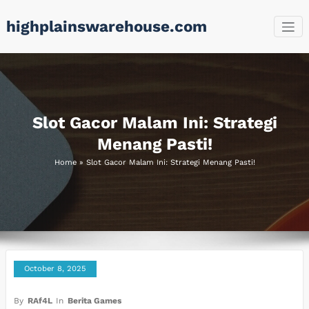
Skip
highplainswarehouse.com
to
content
Slot Gacor Malam Ini: Strategi
Menang Pasti!
Home
»
Slot Gacor Malam Ini: Strategi Menang Pasti!
October 8, 2025
By
RAf4L
In
Berita Games