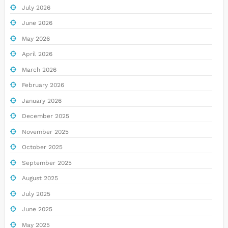
July 2026
June 2026
May 2026
April 2026
March 2026
February 2026
January 2026
December 2025
November 2025
October 2025
September 2025
August 2025
July 2025
June 2025
May 2025