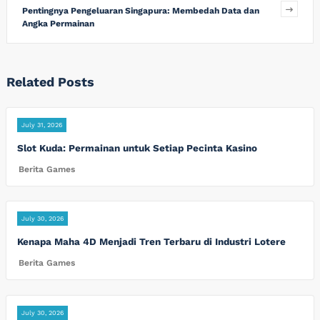
Pentingnya Pengeluaran Singapura: Membedah Data dan
Angka Permainan
Related Posts
July 31, 2026
Slot Kuda: Permainan untuk Setiap Pecinta Kasino
Berita Games
July 30, 2026
Kenapa Maha 4D Menjadi Tren Terbaru di Industri Lotere
Berita Games
July 30, 2026