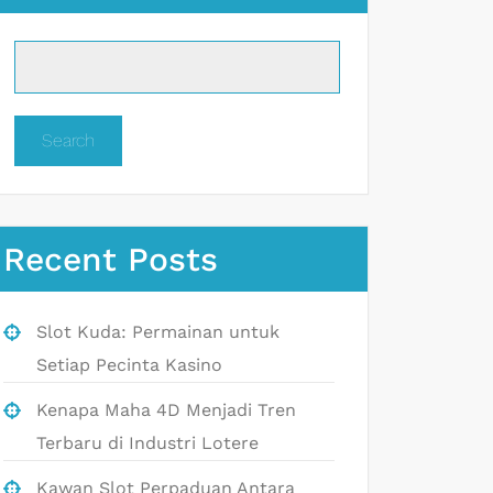
Search
Recent Posts
Slot Kuda: Permainan untuk
Setiap Pecinta Kasino
Kenapa Maha 4D Menjadi Tren
Terbaru di Industri Lotere
Kawan Slot Perpaduan Antara