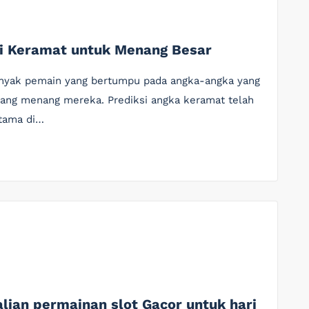
si Keramat untuk Menang Besar
banyak pemain yang bertumpu pada angka-angka yang
ang menang mereka. Prediksi angka keramat telah
utama di…
ian permainan slot Gacor untuk hari