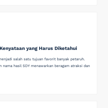
 Kenyataan yang Harus Diketahui
enjadi salah satu tujuan favorit banyak petaruh.
an nama hasil SDY menawarkan beragam atraksi dan