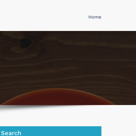
Home
Search