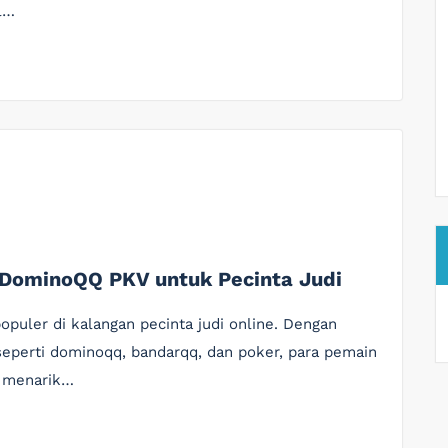
il…
 DominoQQ PKV untuk Pecinta Judi
uler di kalangan pecinta judi online. Dengan
seperti dominoqq, bandarqq, dan poker, para pemain
g menarik…