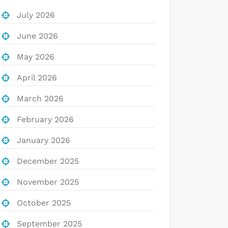
July 2026
June 2026
May 2026
April 2026
March 2026
February 2026
January 2026
December 2025
November 2025
October 2025
September 2025