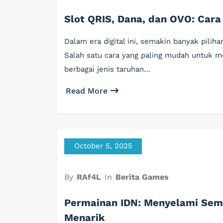
Slot QRIS, Dana, dan OVO: Cara
Dalam era digital ini, semakin banyak pilih
Salah satu cara yang paling mudah untuk
berbagai jenis taruhan…
Read More
October 5, 2025
By
RAf4L
In
Berita Games
Permainan IDN: Menyelami Seme
Menarik