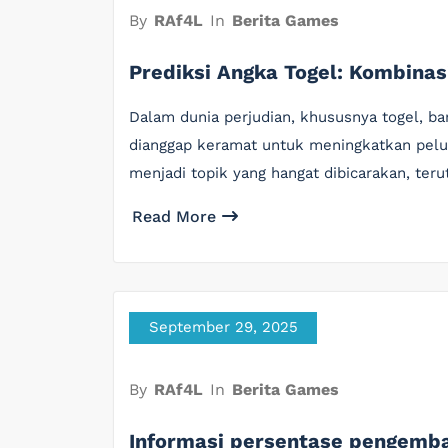
By
RAf4L
In
Berita Games
Prediksi Angka Togel: Kombina
Dalam dunia perjudian, khususnya togel, 
dianggap keramat untuk meningkatkan pelu
menjadi topik yang hangat dibicarakan, ter
Read More
September 29, 2025
By
RAf4L
In
Berita Games
Informasi persentase pengembal