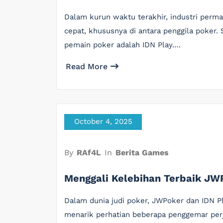
Dalam kurun waktu terakhir, industri perm
cepat, khususnya di antara penggila poker. 
pemain poker adalah IDN Play.…
Read More
October 4, 2025
By
RAf4L
In
Berita Games
Menggali Kelebihan Terbaik JW
Dalam dunia judi poker, JWPoker dan IDN P
menarik perhatian beberapa penggemar perj