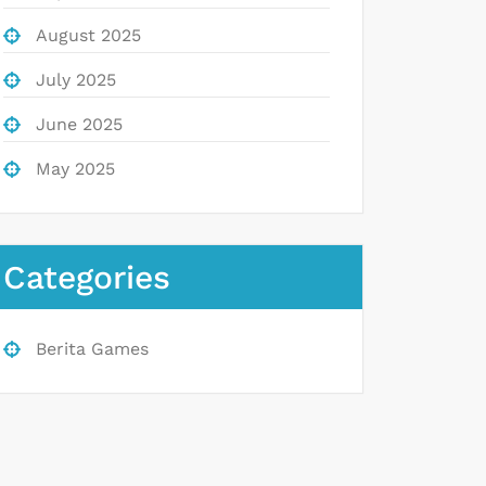
August 2025
July 2025
June 2025
May 2025
Categories
Berita Games