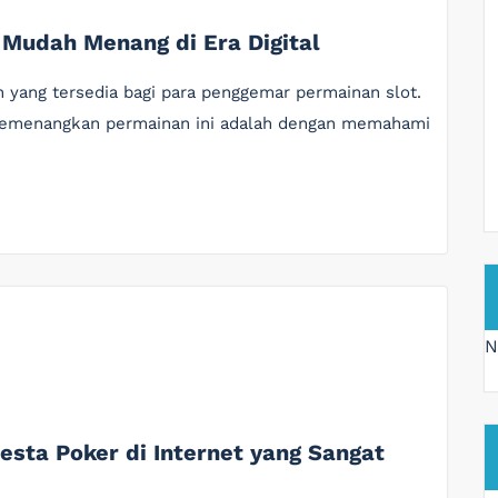
 Mudah Menang di Era Digital
an yang tersedia bagi para penggemar permainan slot.
 memenangkan permainan ini adalah dengan memahami
N
sta Poker di Internet yang Sangat