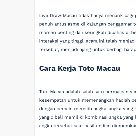
Live Draw Macau tidak hanya menarik bagi 
penuh antusiasme di kalangan penggemar to
momen penting dan seringkali dibahas di be
interaksi yang tinggi, acara ini telah menja
tersebut, menjadi ajang untuk berbagi hara
Cara Kerja Toto Macau
Toto Macau adalah salah satu permainan ya
kesempatan untuk memenangkan hadiah besa
dengan pemain memilih angka-angka yang me
yang dibeli memiliki kombinasi angka yan
angka tersebut saat hasil undian diumumka