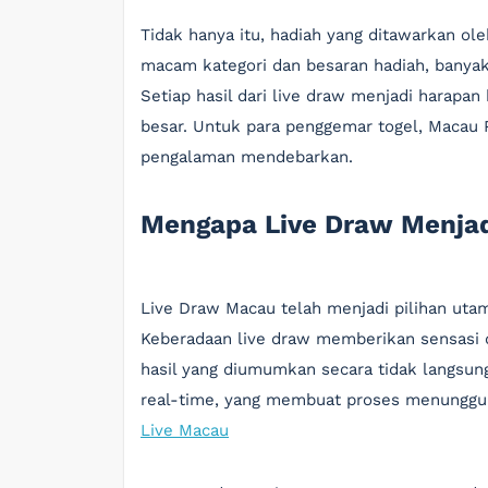
Tidak hanya itu, hadiah yang ditawarkan ol
macam kategori dan besaran hadiah, banyak 
Setiap hasil dari live draw menjadi harap
besar. Untuk para penggemar togel, Macau
pengalaman mendebarkan.
Mengapa Live Draw Menjad
Live Draw Macau telah menjadi pilihan utam
Keberadaan live draw memberikan sensasi 
hasil yang diumumkan secara tidak langsung
real-time, yang membuat proses menunggu 
Live Macau