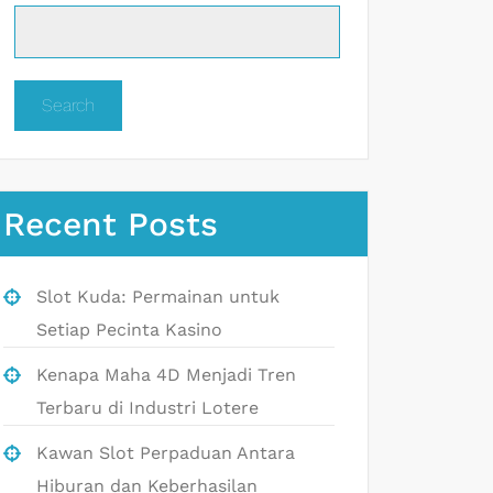
Search
Recent Posts
Slot Kuda: Permainan untuk
Setiap Pecinta Kasino
Kenapa Maha 4D Menjadi Tren
Terbaru di Industri Lotere
Kawan Slot Perpaduan Antara
Hiburan dan Keberhasilan