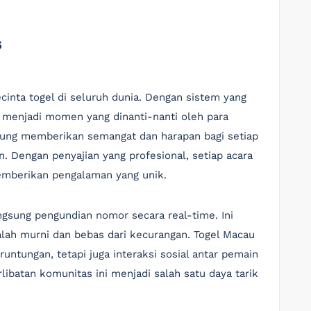
s
cinta togel di seluruh dunia. Dengan sistem yang
u menjadi momen yang dinanti-nanti oleh para
gsung memberikan semangat dan harapan bagi setiap
. Dengan penyajian yang profesional, setiap acara
emberikan pengalaman yang unik.
ngsung pengundian nomor secara real-time. Ini
lah murni dan bebas dari kecurangan. Togel Macau
tungan, tetapi juga interaksi sosial antar pemain
libatan komunitas ini menjadi salah satu daya tarik