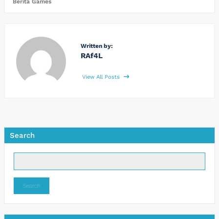
Berita Games
Written by:
RAf4L
View All Posts
Search
Search