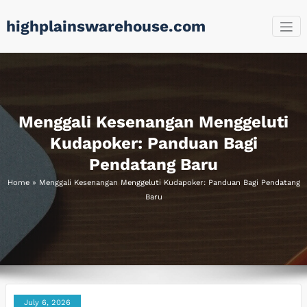
Skip
highplainswarehouse.com
to
content
Menggali Kesenangan Menggeluti
Kudapoker: Panduan Bagi
Pendatang Baru
Home
»
Menggali Kesenangan Menggeluti Kudapoker: Panduan Bagi Pendatang
Baru
July 6, 2026