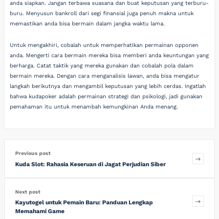
anda siapkan. Jangan terbawa suasana dan buat keputusan yang terburu-
buru. Menyusun bankroll dari segi finansial juga penuh makna untuk
memastikan anda bisa bermain dalam jangka waktu lama.
Untuk mengakhiri, cobalah untuk memperhatikan permainan opponen
anda. Mengerti cara bermain mereka bisa memberi anda keuntungan yang
berharga. Catat taktik yang mereka gunakan dan cobalah pola dalam
bermain mereka. Dengan cara menganalisis lawan, anda bisa mengatur
langkah berikutnya dan mengambil keputusan yang lebih cerdas. Ingatlah
bahwa kudapoker adalah permainan strategi dan psikologi, jadi gunakan
pemahaman itu untuk menambah kemungkinan Anda menang.
Previous post
Kuda Slot: Rahasia Keseruan di Jagat Perjudian Siber
Next post
Kayutogel untuk Pemain Baru: Panduan Lengkap
Memahami Game