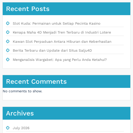
Recent Posts
Slot Kuda: Permainan untuk Setiap Pecinta Kasino
Kenapa Maha 4D Menjadi Tren Terbaru di Industri Lotere
Kawan Slot Perpaduan Antara Hiburan dan Keberhasilan
Berita Terbaru dan Update dari Situs Salju4D
Menganalisis Wargabet: Apa yang Perlu Anda Ketahui?
Recent Comments
No comments to show.
Archives
July 2026