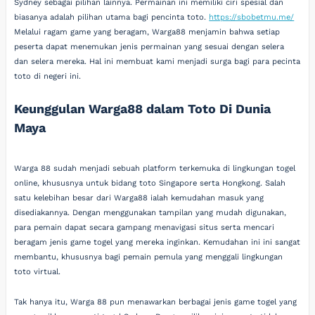
Sydney sebagai pilihan lainnya. Permainan ini memiliki ciri spesial dan
biasanya adalah pilihan utama bagi pencinta toto.
https://sbobetmu.me/
Melalui ragam game yang beragam, Warga88 menjamin bahwa setiap
peserta dapat menemukan jenis permainan yang sesuai dengan selera
dan selera mereka. Hal ini membuat kami menjadi surga bagi para pecinta
toto di negeri ini.
Keunggulan Warga88 dalam Toto Di Dunia
Maya
Warga 88 sudah menjadi sebuah platform terkemuka di lingkungan togel
online, khususnya untuk bidang toto Singapore serta Hongkong. Salah
satu kelebihan besar dari Warga88 ialah kemudahan masuk yang
disediakannya. Dengan menggunakan tampilan yang mudah digunakan,
para pemain dapat secara gampang menavigasi situs serta mencari
beragam jenis game togel yang mereka inginkan. Kemudahan ini ini sangat
membantu, khususnya bagi pemain pemula yang menggali lingkungan
toto virtual.
Tak hanya itu, Warga 88 pun menawarkan berbagai jenis game togel yang