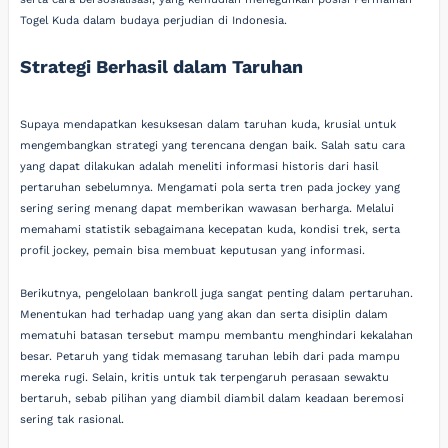
Togel Kuda dalam budaya perjudian di Indonesia.
Strategi Berhasil dalam Taruhan
Supaya mendapatkan kesuksesan dalam taruhan kuda, krusial untuk
mengembangkan strategi yang terencana dengan baik. Salah satu cara
yang dapat dilakukan adalah meneliti informasi historis dari hasil
pertaruhan sebelumnya. Mengamati pola serta tren pada jockey yang
sering sering menang dapat memberikan wawasan berharga. Melalui
memahami statistik sebagaimana kecepatan kuda, kondisi trek, serta
profil jockey, pemain bisa membuat keputusan yang informasi.
Berikutnya, pengelolaan bankroll juga sangat penting dalam pertaruhan.
Menentukan had terhadap uang yang akan dan serta disiplin dalam
mematuhi batasan tersebut mampu membantu menghindari kekalahan
besar. Petaruh yang tidak memasang taruhan lebih dari pada mampu
mereka rugi. Selain, kritis untuk tak terpengaruh perasaan sewaktu
bertaruh, sebab pilihan yang diambil diambil dalam keadaan beremosi
sering tak rasional.