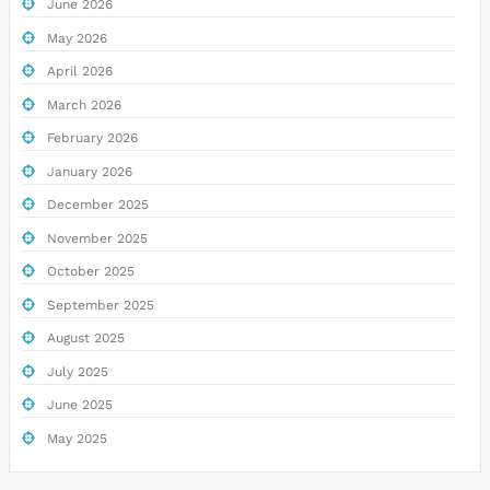
June 2026
May 2026
April 2026
March 2026
February 2026
January 2026
December 2025
November 2025
October 2025
September 2025
August 2025
July 2025
June 2025
May 2025