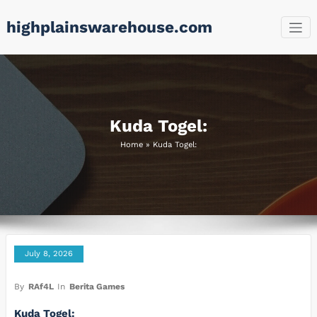
Skip
highplainswarehouse.com
to
content
Kuda Togel:
Home
»
Kuda Togel:
July 8, 2026
By
RAf4L
In
Berita Games
Kuda Togel: