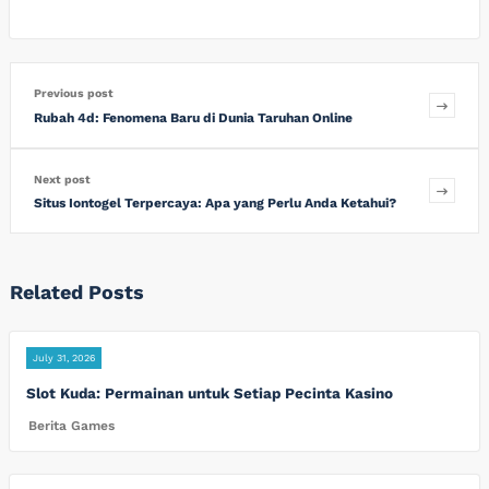
Previous post
Rubah 4d: Fenomena Baru di Dunia Taruhan Online
Next post
Situs Iontogel Terpercaya: Apa yang Perlu Anda Ketahui?
Related Posts
July 31, 2026
Slot Kuda: Permainan untuk Setiap Pecinta Kasino
Berita Games