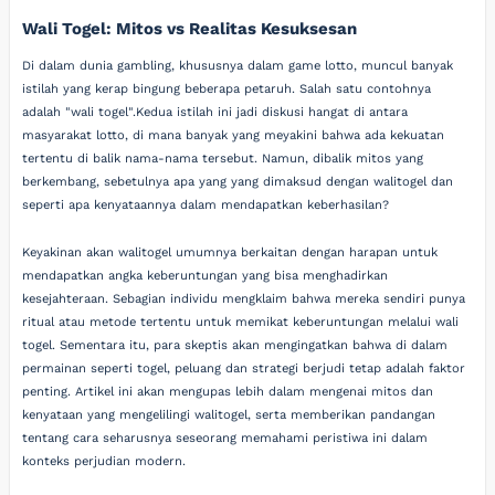
Wali Togel: Mitos vs Realitas Kesuksesan
Di dalam dunia gambling, khususnya dalam game lotto, muncul banyak
istilah yang kerap bingung beberapa petaruh. Salah satu contohnya
adalah "wali togel".Kedua istilah ini jadi diskusi hangat di antara
masyarakat lotto, di mana banyak yang meyakini bahwa ada kekuatan
tertentu di balik nama-nama tersebut. Namun, dibalik mitos yang
berkembang, sebetulnya apa yang yang dimaksud dengan walitogel dan
seperti apa kenyataannya dalam mendapatkan keberhasilan?
Keyakinan akan walitogel umumnya berkaitan dengan harapan untuk
mendapatkan angka keberuntungan yang bisa menghadirkan
kesejahteraan. Sebagian individu mengklaim bahwa mereka sendiri punya
ritual atau metode tertentu untuk memikat keberuntungan melalui wali
togel. Sementara itu, para skeptis akan mengingatkan bahwa di dalam
permainan seperti togel, peluang dan strategi berjudi tetap adalah faktor
penting. Artikel ini akan mengupas lebih dalam mengenai mitos dan
kenyataan yang mengelilingi walitogel, serta memberikan pandangan
tentang cara seharusnya seseorang memahami peristiwa ini dalam
konteks perjudian modern.