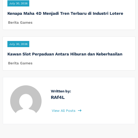
July 30, 2026
Kenapa Maha 4D Menjadi Tren Terbaru di Industri Lotere
Berita Games
July 30, 2026
Kawan Slot Perpaduan Antara Hiburan dan Keberhasilan
Berita Games
Written by:
RAf4L
View All Posts