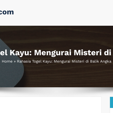
.com
el Kayu: Mengurai Misteri di
Home
»
Rahasia Togel Kayu: Mengurai Misteri di Balik Angka