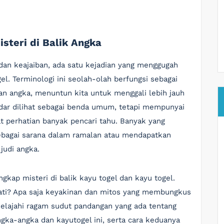
steri di Balik Angka
 dan keajaiban, ada satu kejadian yang menggugah
el. Terminologi ini seolah-olah berfungsi sebagai
an angka, menuntun kita untuk menggali lebih jauh
kadar dilihat sebagai benda umum, tetapi mempunyai
t perhatian banyak pencari tahu. Banyak yang
ebagai sarana dalam ramalan atau mendapatkan
judi angka.
gkap misteri di balik kayu togel dan kayu togel.
ati? Apa saja keyakinan dan mitos yang membungkus
jelajahi ragam sudut pandangan yang ada tentang
ngka-angka dan kayutogel ini, serta cara keduanya