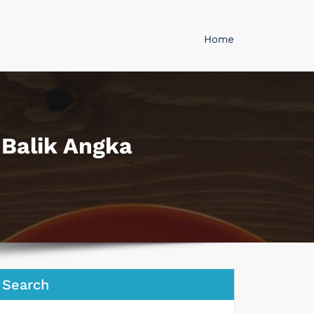
Home
 Balik Angka
Search