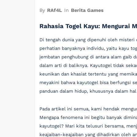
By
RAf4L
In
Berita Games
Rahasia Togel Kayu: Mengurai Mi
Di tengah dunia yang dipenuhi oleh misteri
perhatian banyaknya individu, yaitu kayu tog
jembatan penghubung di antara alam gaib d
dalam arti di baliknya. Kayutogel tidak se
keunikan dan khasiat tertentu yang memika
meyakini bahwa kayutogel bisa berfungsi s
panduan dalam hidup, khususnya dalam hal 
Pada artikel ini semua, kami hendak mengun
Mengapa fenomena ini begitu banyak dimin
kayutogel? Mari kita telusuri bersama, men
keajaiban-keajaiban yang dihadirkan oleh a