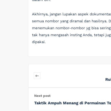
Akhirnya, jangan lupakan aspek dokumenta
semua nombor yang diramal dan hasilnya. D
menemukan nombor-nombor yg bisa sering m
tak hanya mengasah insting Anda, tetapi ju
dipakai.
Ru
Next post
Taktik Ampuh Menang di Permainan Tog