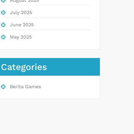
August 2025
July 2025
June 2025
May 2025
Categories
Berita Games