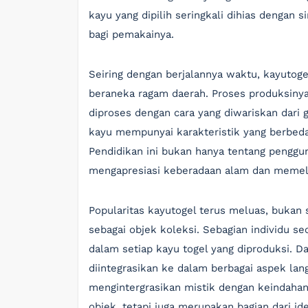
kayu yang dipilih seringkali dihias denga
bagi pemakainya.
Seiring dengan berjalannya waktu, kayutoge
beraneka ragam daerah. Proses produksinya
diproses dengan cara yang diwariskan dari 
kayu mempunyai karakteristik yang berbeda
Pendidikan ini bukan hanya tentang penggu
mengapresiasi keberadaan alam dan memeli
Popularitas kayutogel terus meluas, bukan
sebagai objek koleksi. Sebagian individu sec
dalam setiap kayu togel yang diproduksi. D
diintegrasikan ke dalam berbagai aspek la
mengintergrasikan mistik dengan keindaha
objek, tetapi juga merupakan bagian dari id