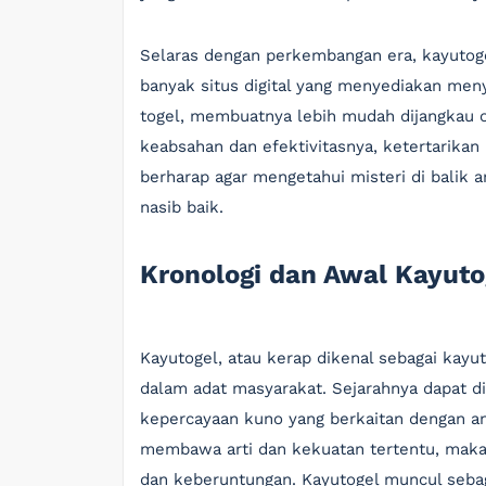
Selaras dengan perkembangan era, kayutogel
banyak situs digital yang menyediakan men
togel, membuatnya lebih mudah dijangkau 
keabsahan dan efektivitasnya, ketertarikan
berharap agar mengetahui misteri di balik
nasib baik.
Kronologi dan Awal Kayuto
Kayutogel, atau kerap dikenal sebagai kay
dalam adat masyarakat. Sejarahnya dapat dit
kepercayaan kuno yang berkaitan dengan a
membawa arti dan kekuatan tertentu, maka
dan keberuntungan. Kayutogel muncul sebaga