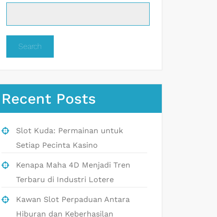
Search
Recent Posts
Slot Kuda: Permainan untuk
Setiap Pecinta Kasino
Kenapa Maha 4D Menjadi Tren
Terbaru di Industri Lotere
Kawan Slot Perpaduan Antara
Hiburan dan Keberhasilan