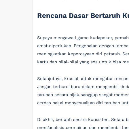
Rencana Dasar Bertaruh K
Supaya mengawali game kudapoker, pemaha
amat diperlukan. Pengenalan dengan lembar
meningkatkan kepercayaan diri petaruh. S
kartu dan nilai-nilai yang ada untuk bisa m
Selanjutnya, krusial untuk mengatur rencan
Jangan terburu-buru dalam mengambil tinda
taruhan secara bijak sanggup sangat memen
cerdas bakal menyesuaikan diri taruhan un
Di akhir, berlatih secara konsisten. Selal
menganalisis permainan dan mengambil la