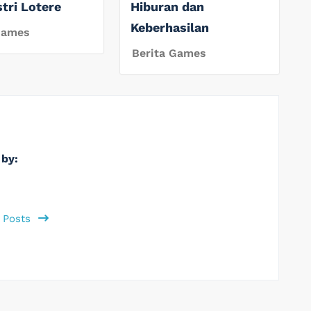
stri Lotere
Hiburan dan
Keberhasilan
Games
Berita Games
 by:
l Posts