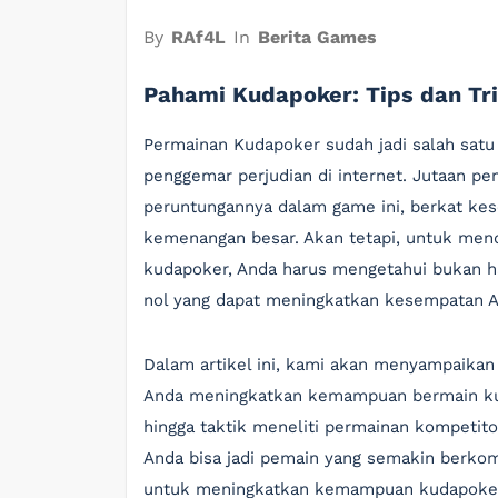
By
RAf4L
In
Berita Games
Pahami Kudapoker: Tips dan Tr
Permainan Kudapoker sudah jadi salah satu 
penggemar perjudian di internet. Jutaan p
peruntungannya dalam game ini, berkat k
kemenangan besar. Akan tetapi, untuk me
kudapoker, Anda harus mengetahui bukan han
nol yang dapat meningkatkan kesempatan A
Dalam artikel ini, kami akan menyampaika
Anda meningkatkan kemampuan bermain kuda 
hingga taktik meneliti permainan kompetit
Anda bisa jadi pemain yang semakin berko
untuk meningkatkan kemampuan kudapoker 