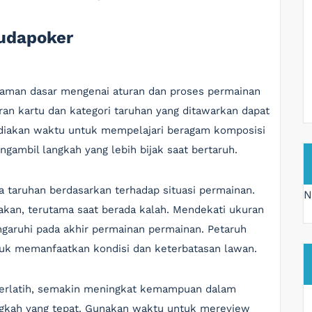
udapoker
man dasar mengenai aturan dan proses permainan
an kartu dan kategori taruhan yang ditawarkan dapat
ediakan waktu untuk mempelajari beragam komposisi
engambil langkah yang lebih bijak saat bertaruh.
a taruhan berdasarkan terhadap situasi permainan.
N
kan, terutama saat berada kalah. Mendekati ukuran
garuhi pada akhir permainan permainan. Petaruh
tuk memanfaatkan kondisi dan keterbatasan lawan.
u berlatih, semakin meningkat kemampuan dalam
ngkah yang tepat. Gunakan waktu untuk mereview