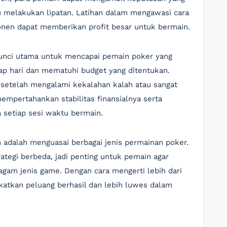
au melakukan lipatan. Latihan dalam mengawasi cara
nen dapat memberikan profit besar untuk bermain.
kunci utama untuk mencapai pemain poker yang
iap hari dan mematuhi budget yang ditentukan.
setelah mengalami kekalahan kalah atau sangat
empertahankan stabilitas finansialnya serta
 setiap sesi waktu bermain.
an adalah menguasai berbagai jenis permainan poker.
ategi berbeda, jadi penting untuk pemain agar
gam jenis game. Dengan cara mengerti lebih dari
katkan peluang berhasil dan lebih luwes dalam