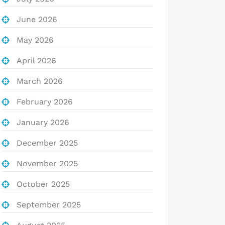
June 2026
May 2026
April 2026
March 2026
February 2026
January 2026
December 2025
November 2025
October 2025
September 2025