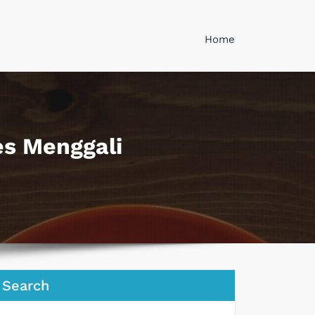
Home
es Menggali
Search