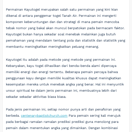
Permainan Kayutogel merupakan salah satu permainan yang kini kian
dikenal di antara penggemar togel Tanah Air. Permainan ini mengerti
komponen keberuntungan dan dan strategi di mana pemain mencoba
tebak nomor yang bakal akan muncul berpatokan pada bermacam faktor.
Kayutogel bukan hanya sekadar soal menebak melainkan juga butuh
pemahaman yang mendalam tentang pola dan statistik dan statistik yang
membantu meningkatkan meningkatkan peluang menang.
Kayutogel itu adalah pada metode yang metode yang permainan ini.
Kebanyakan, kayu togel dihasilkan dari benda-benda alami dipercaya
memiliki energi dan energi tertentu. Beberapa pemain percaya bahwa
penggunaan kayu dengan memiliki kualitas khusus dapat meningkatkan
kesempatan mereka untuk menebak angka yang benar. Hal ini menyuntik
unsur spiritual ke dalam jenis permainan ini, membuatnya lebih dari
sekadar sekadar aktivitas biasa biasa.
Pada jenis permainan ini, setiap nomor punya arti dan penafsiran yang
berbeda.
centenarybaptistchurch.com
Para pemain sering kali merujuk
pada berbagai ramalan ramalan prediksi prediksi guna menolong para
pemain dalam menentukan angka yang dimainkan. Dengan kombinasi