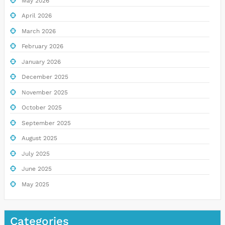
May 2026
April 2026
March 2026
February 2026
January 2026
December 2025
November 2025
October 2025
September 2025
August 2025
July 2025
June 2025
May 2025
Categories