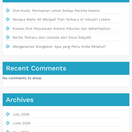
Slot Kuda: Permainan untuk Setiap Pecinta Kasino
Kenapa Maha 4D Menjadi Tren Terbaru di Industri Lotere
Kawan Slot Perpaduan Antara Hiburan dan Keberhasilan
Berita Terbaru dan Update dari Situs Salju4D
Menganalisis Wargabet: Apa yang Perlu Anda Ketahui?
Recent Comments
No comments to show.
Archives
July 2026
June 2026