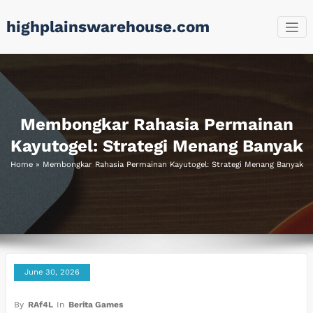
Skip
highplainswarehouse.com
to
content
Membongkar Rahasia Permainan
Kayutogel: Strategi Menang Banyak
Home
»
Membongkar Rahasia Permainan Kayutogel: Strategi Menang Banyak
June 30, 2026
By
RAf4L
In
Berita Games