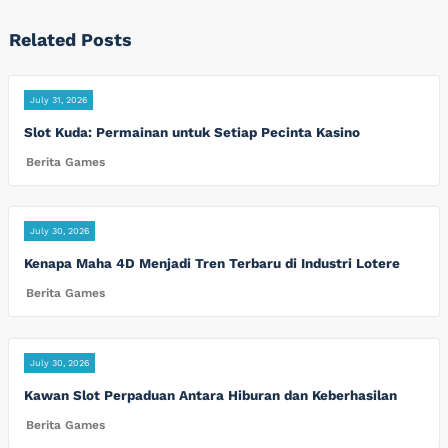
Related Posts
July 31, 2026
Slot Kuda: Permainan untuk Setiap Pecinta Kasino
Berita Games
July 30, 2026
Kenapa Maha 4D Menjadi Tren Terbaru di Industri Lotere
Berita Games
July 30, 2026
Kawan Slot Perpaduan Antara Hiburan dan Keberhasilan
Berita Games