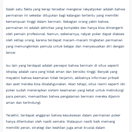
Salah satu fakta yang kerap tersebar mengenai rakyatpoker adalah bahwa
permainan ini sekedar ditujukan bagi kalangan tertentu yang memiliki
kemampuan tinggi dalam bermain. Sebagian orang yakin bahwa
permainan ini adalah aktivitas yang kompleks dan hanya bisa dimengerti
oleh pemain profesional. Namun, sebenarnya, rakyat poker dapat diakses
oleh setiap orang, karena terdapat macam-macam tingkatan permainan
yang memungkinkan pemula untuk belajar dan menyesuaikan diri dengan
lancar.
Isu lain yang terdapat adalah persepsi bahwa bermain di situs seperti
idnplay adalah cara yang tidak aman dan berisiko tinggi. Banyak yang
meyakini bahwa keamanan tidak terjamin, akibatnya informasi pribadi
dan aset mereka bisa disalahgunakan. Akan tetapi, situs resmi seperti idn
poker sudah menerapkan sistem keamanan yang ketat untuk melindungi
para pemain, memastikan bahwa pengalaman bermain mereka dijamin
aman dan terlindungi.
Terakhir, terdapat anggaran bahwa kesuksesan dalam permainan poker
hanya ditentukan oleh nasib semata. Walaupun nasib baik memang
memiliki peran, strategi dan keahlian juga amat krusial dalam