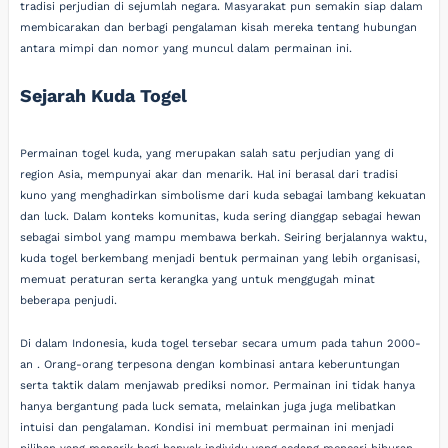
tradisi perjudian di sejumlah negara. Masyarakat pun semakin siap dalam
membicarakan dan berbagi pengalaman kisah mereka tentang hubungan
antara mimpi dan nomor yang muncul dalam permainan ini.
Sejarah Kuda Togel
Permainan togel kuda, yang merupakan salah satu perjudian yang di
region Asia, mempunyai akar dan menarik. Hal ini berasal dari tradisi
kuno yang menghadirkan simbolisme dari kuda sebagai lambang kekuatan
dan luck. Dalam konteks komunitas, kuda sering dianggap sebagai hewan
sebagai simbol yang mampu membawa berkah. Seiring berjalannya waktu,
kuda togel berkembang menjadi bentuk permainan yang lebih organisasi,
memuat peraturan serta kerangka yang untuk menggugah minat
beberapa penjudi.
Di dalam Indonesia, kuda togel tersebar secara umum pada tahun 2000-
an . Orang-orang terpesona dengan kombinasi antara keberuntungan
serta taktik dalam menjawab prediksi nomor. Permainan ini tidak hanya
hanya bergantung pada luck semata, melainkan juga juga melibatkan
intuisi dan pengalaman. Kondisi ini membuat permainan ini menjadi