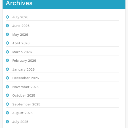
Archives
July 2026
June 2026
May 2026
April 2026
March 2026
February 2026
January 2026
December 2025
November 2025
October 2025
September 2025
August 2025
July 2025