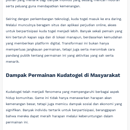
pilihan yang menarik bagi banyak individu yang sedang mencari hiburan
serta peluang guna mendapatkan kemenangan.
Seiring dengan perkembangan teknologi, kuda togel masuk ke era daring.
Melalui munculnya beragam situs dan aplikasi perjudian online, akses
untuk berpartisipasi kuda togel menjadi lebih. Banyak sekali pemain yang
kini bertaruh kapan saja dan di lokasi manapun, berdasarkan kemudahan
yang memberikan platform digital. Transformasi ini bukan hanya
memperluas jangkauan permainan, tetapi juga serta merombak cara
pandang publik tentang permainan ini yang aktivitas yang sah serta
menarik.
Dampak Permainan Kudatogel di Masyarakat
Kudatogel telah menjadi fenomena yang mempengaruhi berbagai aspek
hidup komunitas. Game ini tidak hanya menawarkan harapan akan
kemenangan besar, tetapi juga memicu dampak sosial dan ekonomi yang
signifikan. Banyak individu tertarik untuk berpartisipasi, beranggapan
bahwa mereka dapat meraih harapan melalui keberuntungan dalam
permainan ini.