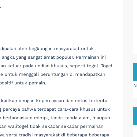
.
i dipakai oleh lingkungan masyarakat untuk
ngka yang sangat amat populer. Permainan ini
 keluar pada undian khusus, seperti togel. Togel
ode untuk menggali peruntungan di mendapatkan
positif untuk pemain.
N
di kaitkan dengan kepercayaan dan mitos tertentu
ng percaya bahwa terdapat cara-cara khusus untuk
a berlandaskan mimpi, tanda-tanda alam, maupun
dikan walitogel tidak sekadar sekadar permainan,
aya serta tradisi masyarakat di beberapa beberapa