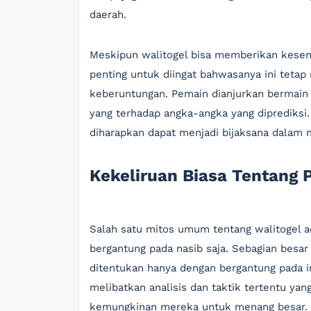
daerah.
Meskipun walitogel bisa memberikan kesen
penting untuk diingat bahwasanya ini teta
keberuntungan. Pemain dianjurkan bermain 
yang terhadap angka-angka yang diprediksi
diharapkan dapat menjadi bijaksana dalam 
Kekeliruan Biasa Tentang 
Salah satu mitos umum tentang walitogel a
bergantung pada nasib saja. Sebagian besar
ditentukan hanya dengan bergantung pada ins
melibatkan analisis dan taktik tertentu y
kemungkinan mereka untuk menang besar.