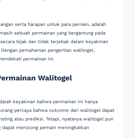
angan serta harapan untuk para pemain, adalah
p masih sebuah permainan yang bergantung pada
secara bijak dan tidak terjebak dalam keyakinan
. Dengan pemahaman pengertian walitogel,
mendekati permainan ini.
Permainan Walitogel
dalah keyakinan bahwa permainan ini hanya
 orang percaya bahwa outcome dari walitogel dapat
ting atau prediksi. Tetapi, nyatanya walitogel pun
ang dapat menolong pemain meningkatkan