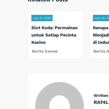
July 31, 2026
July 30, 2
Slot Kuda: Permainan
Kenapa
untuk Setiap Pecinta
Menjadi
Kasino
di Indu
Berita Games
Berita 
Written
RAf4L