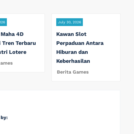
026
July 30, 2026
 Maha 4D
Kawan Slot
 Tren Terbaru
Perpaduan Antara
stri Lotere
Hiburan dan
Keberhasilan
Games
Berita Games
 by: