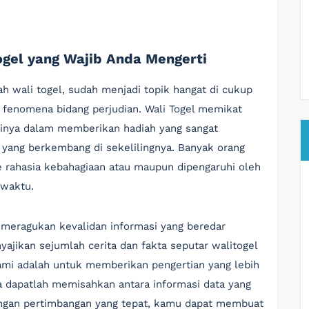
ogel yang Wajib Anda Mengerti
ilah wali togel, sudah menjadi topik hangat di cukup
u fenomena bidang perjudian. Wali Togel memikat
sinya dalam memberikan hadiah yang sangat
yang berkembang di sekelilingnya. Banyak orang
 rahasia kebahagiaan atau maupun dipengaruhi oleh
 waktu.
 meragukan kevalidan informasi yang beredar
nyajikan sejumlah cerita dan fakta seputar walitogel
kami adalah untuk memberikan pengertian yang lebih
ua dapatlah memisahkan antara informasi data yang
Dengan pertimbangan yang tepat, kamu dapat membuat