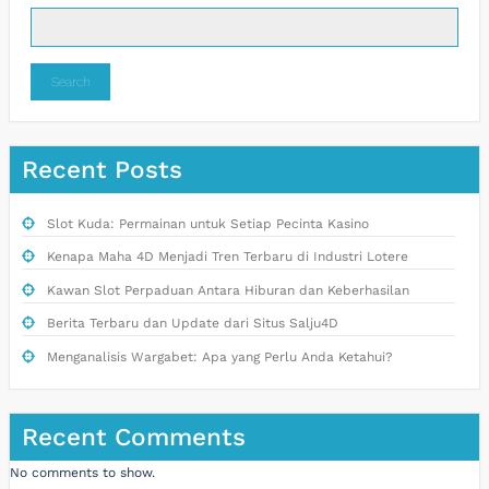
Search
Recent Posts
Slot Kuda: Permainan untuk Setiap Pecinta Kasino
Kenapa Maha 4D Menjadi Tren Terbaru di Industri Lotere
Kawan Slot Perpaduan Antara Hiburan dan Keberhasilan
Berita Terbaru dan Update dari Situs Salju4D
Menganalisis Wargabet: Apa yang Perlu Anda Ketahui?
Recent Comments
No comments to show.