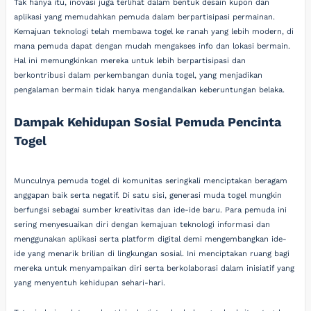
Tak hanya itu, inovasi juga terlihat dalam bentuk desain kupon dan
aplikasi yang memudahkan pemuda dalam berpartisipasi permainan.
Kemajuan teknologi telah membawa togel ke ranah yang lebih modern, di
mana pemuda dapat dengan mudah mengakses info dan lokasi bermain.
Hal ini memungkinkan mereka untuk lebih berpartisipasi dan
berkontribusi dalam perkembangan dunia togel, yang menjadikan
pengalaman bermain tidak hanya mengandalkan keberuntungan belaka.
Dampak Kehidupan Sosial Pemuda Pencinta
Togel
Munculnya pemuda togel di komunitas seringkali menciptakan beragam
anggapan baik serta negatif. Di satu sisi, generasi muda togel mungkin
berfungsi sebagai sumber kreativitas dan ide-ide baru. Para pemuda ini
sering menyesuaikan diri dengan kemajuan teknologi informasi dan
menggunakan aplikasi serta platform digital demi mengembangkan ide-
ide yang menarik brilian di lingkungan sosial. Ini menciptakan ruang bagi
mereka untuk menyampaikan diri serta berkolaborasi dalam inisiatif yang
yang menyentuh kehidupan sehari-hari.