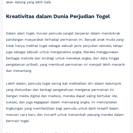
akan datang yang lebih baik.
Kreativitas dalam Dunia Perjudian Togel
Dalam alam togel, inovasi pemuda sangat berperan dalam mendobrak
pandangan masyarakat terhadap permainan ini. Banyak anak muda yang
tidak hanya melihat togel sebagai sebuah jenis perjudian semata, tetapi
juga sebagai sebuah untuk menganalisis angka. Mereka menggunakan
berbagai metode dan strategi untuk menebak angka, dari data hingga
pengalaman pribadi, yang membuat permainan ini menjadi lebih menarik
dan menantang.
Lebih dalam, pemuda togel sering kali melibatkan diri dalam kelompok
yang diskusikan dan berbagi pengetahuan mengenai permainan ini.
Dengan media digital dan medsos, mereka dapat saling bertukar ide,
sukses, dan juga kegagalan dalam memasang angka. Ini menciptakan
lingkungan yang memfasilitasi bagi pemuda untuk lebih kreatif dalam
mencari cara baru dan inovatif untuk menambah peluang mereka dalam
bermain togel.