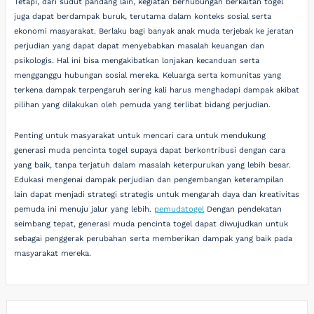
Tetapi, dari sudut pandang lain, kegiatan berhubungan berkaitan togel
juga dapat berdampak buruk, terutama dalam konteks sosial serta
ekonomi masyarakat. Berlaku bagi banyak anak muda terjebak ke jeratan
perjudian yang dapat dapat menyebabkan masalah keuangan dan
psikologis. Hal ini bisa mengakibatkan lonjakan kecanduan serta
mengganggu hubungan sosial mereka. Keluarga serta komunitas yang
terkena dampak terpengaruh sering kali harus menghadapi dampak akibat
pilihan yang dilakukan oleh pemuda yang terlibat bidang perjudian.
Penting untuk masyarakat untuk mencari cara untuk mendukung
generasi muda pencinta togel supaya dapat berkontribusi dengan cara
yang baik, tanpa terjatuh dalam masalah keterpurukan yang lebih besar.
Edukasi mengenai dampak perjudian dan pengembangan keterampilan
lain dapat menjadi strategi strategis untuk mengarah daya dan kreativitas
pemuda ini menuju jalur yang lebih.
pemudatogel
Dengan pendekatan
seimbang tepat, generasi muda pencinta togel dapat diwujudkan untuk
sebagai penggerak perubahan serta memberikan dampak yang baik pada
masyarakat mereka.