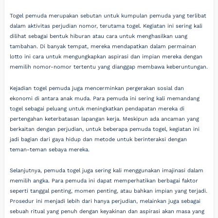
Togel pemuda merupakan sebutan untuk kumpulan pemuda yang terlibat
dalam aktivitas perjudian nomor, terutama togel. Kegiatan ini sering kali
dilihat sebagai bentuk hiburan atau cara untuk menghasilkan uang
tambahan. Di banyak tempat, mereka mendapatkan dalam permainan
lotto ini cara untuk mengungkapkan aspirasi dan impian mereka dengan
memilih nomor-nomor tertentu yang dianggap membawa keberuntungan.
Kejadian togel pemuda juga mencerminkan pergerakan sosial dan
ekonomi di antara anak muda. Para pemuda ini sering kali memandang
togel sebagai peluang untuk meningkatkan pendapatan mereka di
pertengahan keterbatasan lapangan kerja. Meskipun ada ancaman yang
berkaitan dengan perjudian, untuk beberapa pemuda togel, kegiatan ini
jadi bagian dari gaya hidup dan metode untuk berinteraksi dengan
teman-teman sebaya mereka.
Selanjutnya, pemuda togel juga sering kali menggunakan imajinasi dalam
memilih angka. Para pemuda ini dapat memperhatikan berbagai faktor
seperti tanggal penting, momen penting, atau bahkan impian yang terjadi.
Prosedur ini menjadi lebih dari hanya perjudian, melainkan juga sebagai
sebuah ritual yang penuh dengan keyakinan dan aspirasi akan masa yang