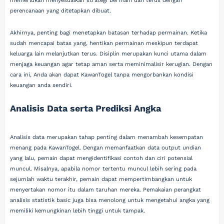
memerlukan menyesuaikan strategi bermain dan terus dengan
perencanaan yang ditetapkan dibuat.
Akhirnya, penting bagi menetapkan batasan terhadap permainan. Ketika
sudah mencapai batas yang, hentikan permainan meskipun terdapat
keluarga lain melanjutkan terus. Disiplin merupakan kunci utama dalam
menjaga keuangan agar tetap aman serta meminimalisir kerugian. Dengan
cara ini, Anda akan dapat KawanTogel tanpa mengorbankan kondisi
keuangan anda sendiri.
Analisis Data serta Prediksi Angka
Analisis data merupakan tahap penting dalam menambah kesempatan
menang pada KawanTogel. Dengan memanfaatkan data output undian
yang lalu, pemain dapat mengidentifikasi contoh dan ciri potensial
muncul. Misalnya, apabila nomor tertentu muncul lebih sering pada
sejumlah waktu terakhir, pemain dapat mempertimbangkan untuk
menyertakan nomor itu dalam taruhan mereka. Pemakaian perangkat
analisis statistik basic juga bisa menolong untuk mengetahui angka yang
memiliki kemungkinan lebih tinggi untuk tampak.