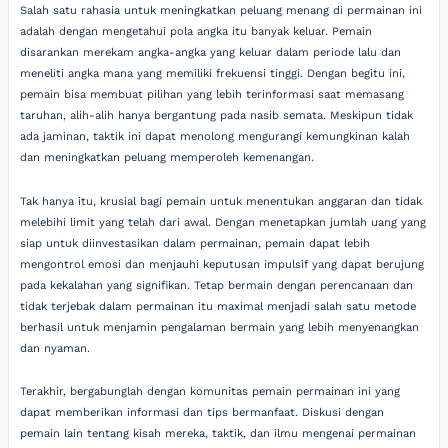
Salah satu rahasia untuk meningkatkan peluang menang di permainan ini
adalah dengan mengetahui pola angka itu banyak keluar. Pemain
disarankan merekam angka-angka yang keluar dalam periode lalu dan
meneliti angka mana yang memiliki frekuensi tinggi. Dengan begitu ini,
pemain bisa membuat pilihan yang lebih terinformasi saat memasang
taruhan, alih-alih hanya bergantung pada nasib semata. Meskipun tidak
ada jaminan, taktik ini dapat menolong mengurangi kemungkinan kalah
dan meningkatkan peluang memperoleh kemenangan.
Tak hanya itu, krusial bagi pemain untuk menentukan anggaran dan tidak
melebihi limit yang telah dari awal. Dengan menetapkan jumlah uang yang
siap untuk diinvestasikan dalam permainan, pemain dapat lebih
mengontrol emosi dan menjauhi keputusan impulsif yang dapat berujung
pada kekalahan yang signifikan. Tetap bermain dengan perencanaan dan
tidak terjebak dalam permainan itu maximal menjadi salah satu metode
berhasil untuk menjamin pengalaman bermain yang lebih menyenangkan
dan nyaman.
Terakhir, bergabunglah dengan komunitas pemain permainan ini yang
dapat memberikan informasi dan tips bermanfaat. Diskusi dengan
pemain lain tentang kisah mereka, taktik, dan ilmu mengenai permainan