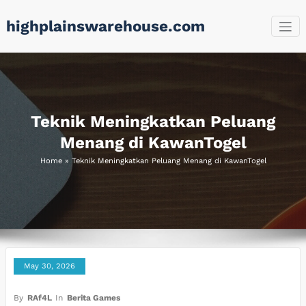
Skip
highplainswarehouse.com
to
content
Teknik Meningkatkan Peluang
Menang di KawanTogel
Home
»
Teknik Meningkatkan Peluang Menang di KawanTogel
May 30, 2026
By
RAf4L
In
Berita Games