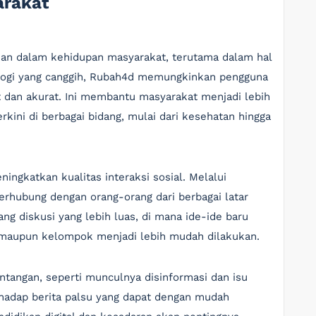
rakat
an dalam kehidupan masyarakat, terutama dalam hal
logi yang canggih, Rubah4d memungkinkan pengguna
 dan akurat. Ini membantu masyarakat menjadi lebih
kini di berbagai bidang, mulai dari kesehatan hingga
ingkatkan kualitas interaksi sosial. Melalui
erhubung dengan orang-orang dari berbagai latar
ang diskusi yang lebih luas, di mana ide-ide baru
du maupun kelompok menjadi lebih mudah dilakukan.
angan, seperti munculnya disinformasi dan isu
rhadap berita palsu yang dapat dengan mudah