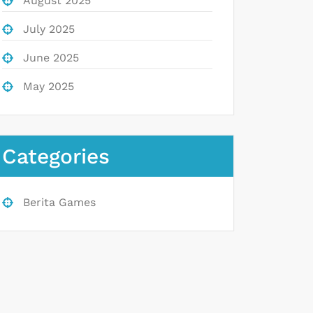
August 2025
July 2025
June 2025
May 2025
Categories
Berita Games