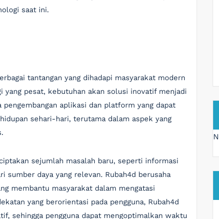
logi saat ini.
erbagai tantangan yang dihadapi masyarakat modern
i yang pesat, kebutuhan akan solusi inovatif menjadi
 pengembangan aplikasi dan platform yang dapat
idupan sehari-hari, terutama dalam aspek yang
.
N
ciptakan sejumlah masalah baru, seperti informasi
ri sumber daya yang relevan. Rubah4d berusaha
ang membantu masyarakat dalam mengatasi
dekatan yang berorientasi pada pengguna, Rubah4d
atif, sehingga pengguna dapat mengoptimalkan waktu