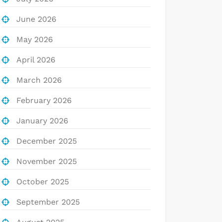
June 2026
May 2026
April 2026
March 2026
February 2026
January 2026
December 2025
November 2025
October 2025
September 2025