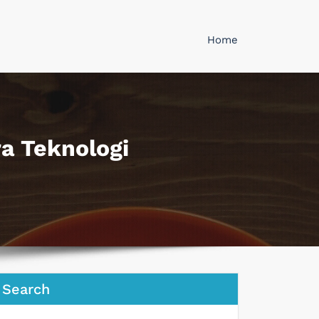
Home
a Teknologi
Search