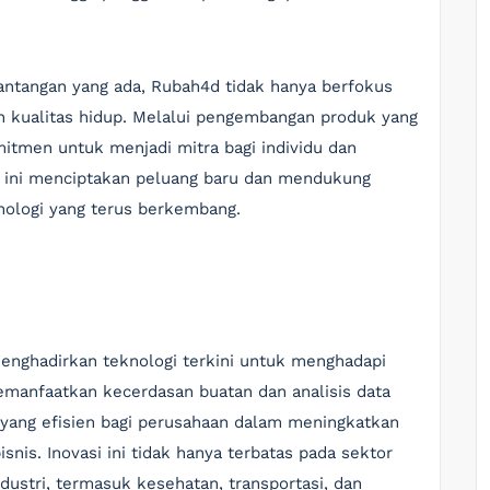
ntangan yang ada, Rubah4d tidak hanya berfokus
an kualitas hidup. Melalui pengembangan produk yang
itmen untuk menjadi mitra bagi individu dan
l ini menciptakan peluang baru dan mendukung
nologi yang terus berkembang.
enghadirkan teknologi terkini untuk menghadapi
memanfaatkan kecerdasan buatan dan analisis data
ang efisien bagi perusahaan dalam meningkatkan
nis. Inovasi ini tidak hanya terbatas pada sektor
ustri, termasuk kesehatan, transportasi, dan