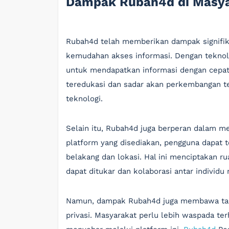
Dampak Rubah4d di Masya
Rubah4d telah memberikan dampak signifik
kemudahan akses informasi. Dengan tekno
untuk mendapatkan informasi dengan cepat
teredukasi dan sadar akan perkembangan ter
teknologi.
Selain itu, Rubah4d juga berperan dalam men
platform yang disediakan, pengguna dapat t
belakang dan lokasi. Hal ini menciptakan ru
dapat ditukar dan kolaborasi antar indivi
Namun, dampak Rubah4d juga membawa tant
privasi. Masyarakat perlu lebih waspada te