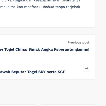
didikan digital dan kesadaran akan pentingnya
memaksimalkan manfaat Rubah4d tanpa terjebak
Previous post
aw Togel China: Simak Angka Keberuntunganmu!
awab Seputar Togel SDY serta SGP