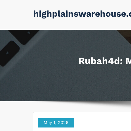
Skip
highplainswarehouse
to
content
Rubah4d: M
May 1, 2026