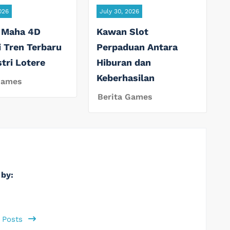
026
July 30, 2026
 Maha 4D
Kawan Slot
 Tren Terbaru
Perpaduan Antara
stri Lotere
Hiburan dan
Keberhasilan
Games
Berita Games
 by:
l Posts