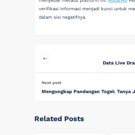
menyebar melalui platform ini.
Rubah4d
Pen
verifikasi informasi menjadi kunci untuk 
dalam sisi negatifnya.
Data Live Dr
Next post
Mengungkap Pandangan Togel: Tanya J
Related Posts