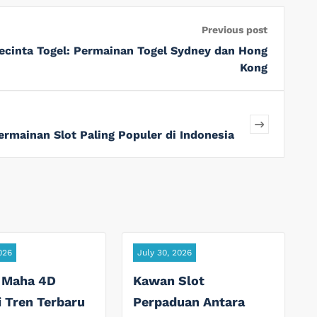
Previous post
Pecinta Togel: Permainan Togel Sydney dan Hong
Kong
ermainan Slot Paling Populer di Indonesia
026
July 30, 2026
 Maha 4D
Kawan Slot
 Tren Terbaru
Perpaduan Antara