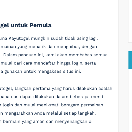
gel untuk Pemula
ama Kayutogel mungkin sudah tidak asing lagi.
mainan yang menarik dan menghibur, dengan
n. Dalam panduan ini, kami akan membahas semua
mulai dari cara mendaftar hingga login, serta
da gunakan untuk mengakses situs ini.
togel, langkah pertama yang harus dilakukan adalah
hana dan dapat dilakukan dalam beberapa menit.
n login dan mulai menikmati beragam permainan
kan mengarahkan Anda melalui setiap langkah,
n bermain yang aman dan menyenangkan di