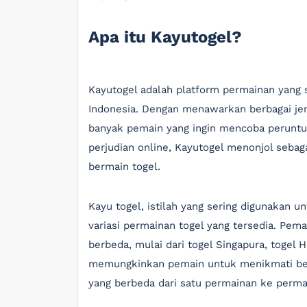
Apa itu Kayutogel?
Kayutogel adalah platform permainan yang s
Indonesia. Dengan menawarkan berbagai jen
banyak pemain yang ingin mencoba perunt
perjudian online, Kayutogel menonjol sebag
bermain togel.
Kayu togel, istilah yang sering digunakan 
variasi permainan togel yang tersedia. Pema
berbeda, mulai dari togel Singapura, togel H
memungkinkan pemain untuk menikmati ber
yang berbeda dari satu permainan ke permai