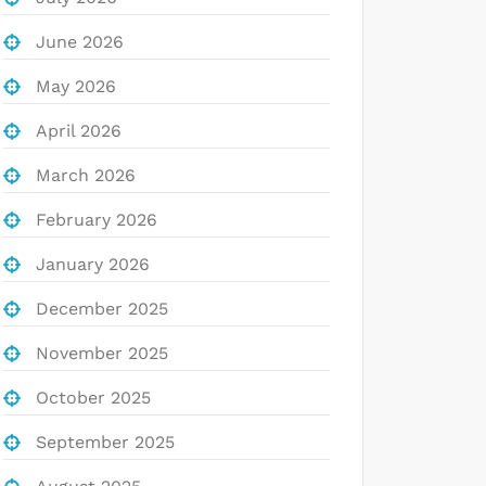
June 2026
May 2026
April 2026
March 2026
February 2026
January 2026
December 2025
November 2025
October 2025
September 2025