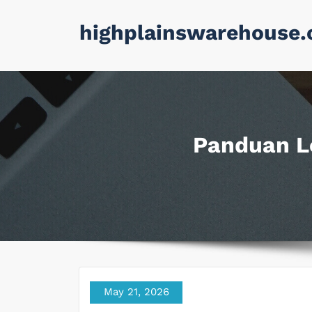
Skip
highplainswarehouse
to
content
Panduan L
May 21, 2026