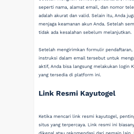
seperti nama, alamat email, dan nomor tel
adalah akurat dan valid. Selain itu, Anda j
menjaga keamanan akun Anda. Setelah semu
tidak ada kesalahan sebelum melanjutkan.
Setelah mengirimkan formulir pendaftaran, 
instruksi dalam email tersebut untuk meng
aktif, Anda bisa langsung melakukan login
yang tersedia di platform ini.
Link Resmi Kayutogel
Ketika mencari link resmi kayutogel, pent
situs yang terpercaya. Link resmi ini bias
dikenal atau rekomendasi dari pemain lain