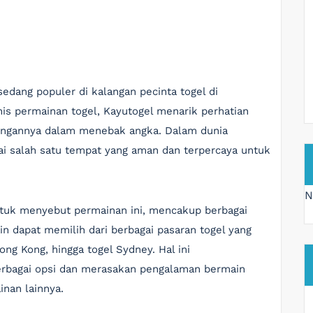
edang populer di kalangan pecinta togel di
is permainan togel, Kayutogel menarik perhatian
ungannya dalam menebak angka. Dalam dunia
ai salah satu tempat yang aman dan terpercaya untuk
N
untuk menyebut permainan ini, mencakup berbagai
in dapat memilih dari berbagai pasaran togel yang
ong Kong, hingga togel Sydney. Hal ini
bagai opsi dan merasakan pengalaman bermain
nan lainnya.