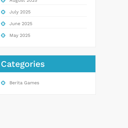
August 2025
July 2025
June 2025
May 2025
Categories
Berita Games