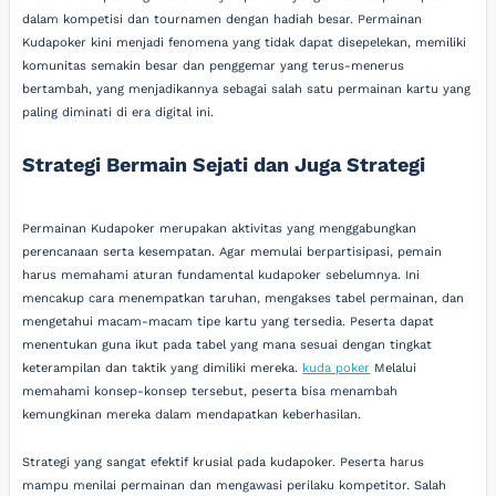
dalam kompetisi dan tournamen dengan hadiah besar. Permainan
Kudapoker kini menjadi fenomena yang tidak dapat disepelekan, memiliki
komunitas semakin besar dan penggemar yang terus-menerus
bertambah, yang menjadikannya sebagai salah satu permainan kartu yang
paling diminati di era digital ini.
Strategi Bermain Sejati dan Juga Strategi
Permainan Kudapoker merupakan aktivitas yang menggabungkan
perencanaan serta kesempatan. Agar memulai berpartisipasi, pemain
harus memahami aturan fundamental kudapoker sebelumnya. Ini
mencakup cara menempatkan taruhan, mengakses tabel permainan, dan
mengetahui macam-macam tipe kartu yang tersedia. Peserta dapat
menentukan guna ikut pada tabel yang mana sesuai dengan tingkat
keterampilan dan taktik yang dimiliki mereka.
kuda poker
Melalui
memahami konsep-konsep tersebut, peserta bisa menambah
kemungkinan mereka dalam mendapatkan keberhasilan.
Strategi yang sangat efektif krusial pada kudapoker. Peserta harus
mampu menilai permainan dan mengawasi perilaku kompetitor. Salah