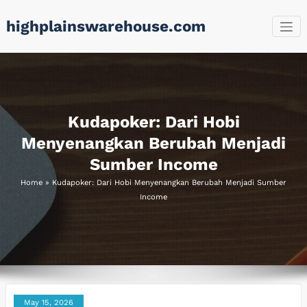
Skip
highplainswarehouse.com
to
content
Kudapoker: Dari Hobi
Menyenangkan Berubah Menjadi
Sumber Income
Home
»
Kudapoker: Dari Hobi Menyenangkan Berubah Menjadi Sumber
Income
May 15, 2026