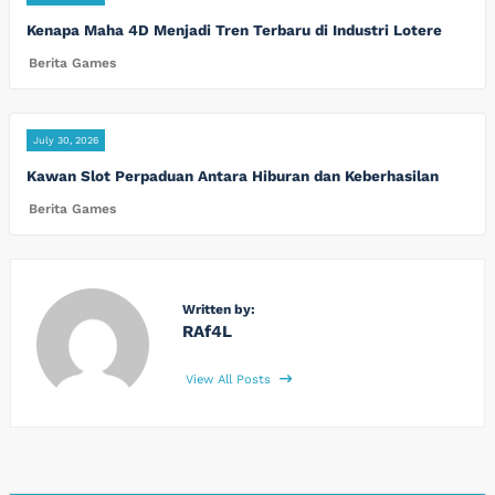
Kenapa Maha 4D Menjadi Tren Terbaru di Industri Lotere
Berita Games
July 30, 2026
Kawan Slot Perpaduan Antara Hiburan dan Keberhasilan
Berita Games
Written by:
RAf4L
View All Posts