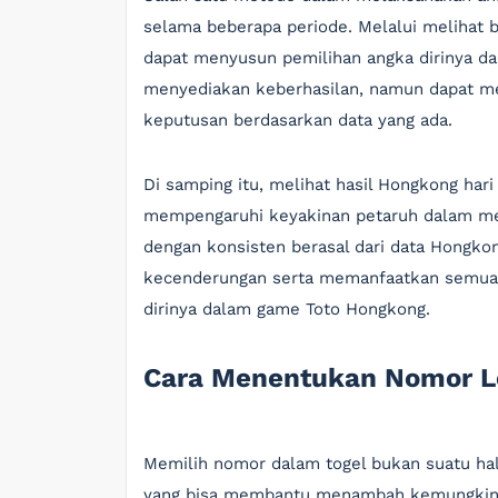
selama beberapa periode. Melalui melihat bi
dapat menyusun pemilihan angka dirinya dal
menyediakan keberhasilan, namun dapat m
keputusan berdasarkan data yang ada.
Di samping itu, melihat hasil Hongkong hari
mempengaruhi keyakinan petaruh dalam me
dengan konsisten berasal dari data Hongko
kecenderungan serta memanfaatkan semu
dirinya dalam game Toto Hongkong.
Cara Menentukan Nomor L
Memilih nomor dalam togel bukan suatu hal
yang bisa membantu menambah kemungkinan