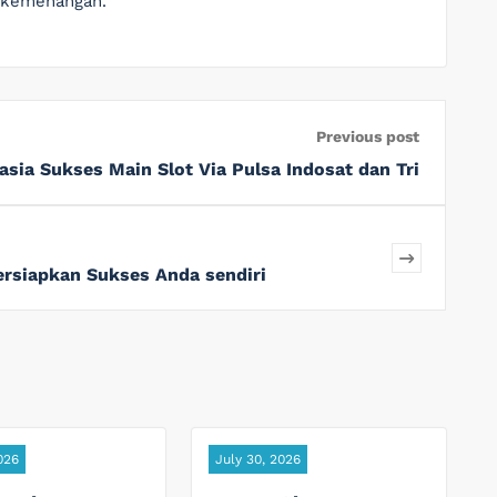
 kemenangan.
Previous post
asia Sukses Main Slot Via Pulsa Indosat dan Tri
rsiapkan Sukses Anda sendiri
026
July 30, 2026