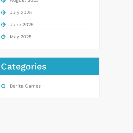
August 2025
July 2025
June 2025
May 2025
Categories
Berita Games