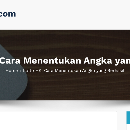
.com
 Cara Menentukan Angka yan
Home
»
Lotto HK: Cara Menentukan Angka yang Berhasil