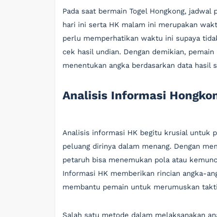
Pada saat bermain Togel Hongkong, jadwal 
hari ini serta HK malam ini merupakan wak
perlu memperhatikan waktu ini supaya tidak
cek hasil undian. Dengan demikian, pema
menentukan angka berdasarkan data hasil 
Analisis Informasi Hongko
Analisis informasi HK begitu krusial untuk
peluang dirinya dalam menang. Dengan mem
petaruh bisa menemukan pola atau kemuncu
Informasi HK memberikan rincian angka-ang
membantu pemain untuk merumuskan taktik 
Salah satu metode dalam melaksanakan ana