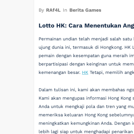
By
RAf4L
In
Berita Games
Lotto HK: Cara Menentukan Ang
Permainan undian telah menjadi salah satu
ujung dunia ini, termasuk di Hongkong. HK
pemain dengan kesempatan guna meraih imb
berpartisipasi dengan keinginan untuk mem
kemenangan besar.
HK
Tetapi, memilih angk
Dalam tulisan ini, kami akan membahas ngo
Kami akan mengupas informasi Hong Kong s
Anda untuk mengkaji pola dan tren yang mun
memeriksa keluaran Hong Kong sebelumnya 
meningkatkan kemungkinan Anda. Dengan inf
lebih lagi siap untuk menghadapi penarikan 