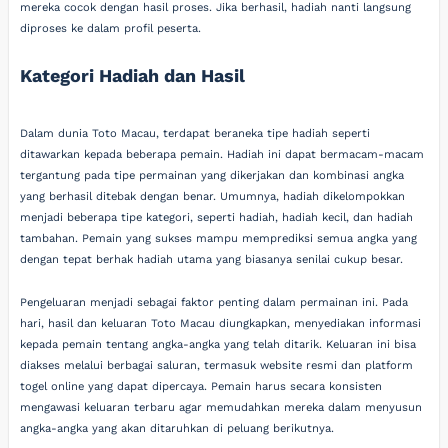
mereka cocok dengan hasil proses. Jika berhasil, hadiah nanti langsung
diproses ke dalam profil peserta.
Kategori Hadiah dan Hasil
Dalam dunia Toto Macau, terdapat beraneka tipe hadiah seperti
ditawarkan kepada beberapa pemain. Hadiah ini dapat bermacam-macam
tergantung pada tipe permainan yang dikerjakan dan kombinasi angka
yang berhasil ditebak dengan benar. Umumnya, hadiah dikelompokkan
menjadi beberapa tipe kategori, seperti hadiah, hadiah kecil, dan hadiah
tambahan. Pemain yang sukses mampu memprediksi semua angka yang
dengan tepat berhak hadiah utama yang biasanya senilai cukup besar.
Pengeluaran menjadi sebagai faktor penting dalam permainan ini. Pada
hari, hasil dan keluaran Toto Macau diungkapkan, menyediakan informasi
kepada pemain tentang angka-angka yang telah ditarik. Keluaran ini bisa
diakses melalui berbagai saluran, termasuk website resmi dan platform
togel online yang dapat dipercaya. Pemain harus secara konsisten
mengawasi keluaran terbaru agar memudahkan mereka dalam menyusun
angka-angka yang akan ditaruhkan di peluang berikutnya.