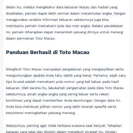
Selain itu, melalui mengetahui data keluaran Macau dan hadiah yang
disediakan, pemain dapat lebih cermat dalam menentukan angka. Dengan
menggunakan analisis informasi keluaran sebelumnya juga bisa
membantu pemain memahami pola dan tren angka. Melalui pendekatan
ini, pemain diharapkan dapat menambah peluang dirinya untuk menang
dalam permainan Toto Macau.
Panduan Berhasil di Toto Macau
Mengikuti Toto Macau merupakan pengalaman yang mengasyikkan serta
menguntungkan apabila Anda tahu taktik yang benar. Pertama, salah satu
tips krusial adalah memahami pola nomor yang kali keluar pada hasil
keluaran. Oleh karena itu, lakukanlah pengamatan pada data Toto Macau
sebelumnya, amati angka-angka yang sering keluar serta rekam
kombinasi yang dapat memberikan Anda keuntungan. Dengan data ini,
Anda bisa membuat pilihan nomor yang lebih terarah spesifik serta
berpotensi meningkatkan peluang menang.
Selanjutnya, penting agar tidak terbawa suasana saat berjudi. Tetapkan
batasan yang jelas dan disiplin dalam mengikuti strategi itu. Hindari