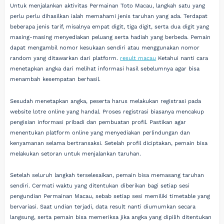
Untuk menjalankan aktivitas Permainan Toto Macau, langkah satu yang
perlu perlu dihasilkan ialah memahami jenis taruhan yang ada. Terdapat
beberapa jenis tarif, misalnya empat digit, tiga digit, serta dua digit yang
masing-masing menyediakan peluang serta hadiah yang berbeda. Pemain
dapat mengambil nomor kesukaan sendiri atau menggunakan nomor
random yang ditawarkan dari platform.
result macau
Ketahui nanti cara
menetapkan angka dari melihat informasi hasil sebelumnya agar bisa
menambah kesempatan berhasil.
Sesudah menetapkan angka, peserta harus melakukan registrasi pada
website lotre online yang handal. Proses registrasi biasanya mencakup
pengisian informasi pribadi dan pembuatan profil. Pastikan agar
menentukan platform online yang menyediakan perlindungan dan
kenyamanan selama bertransaksi. Setelah profil diciptakan, pemain bisa
melakukan setoran untuk menjalankan taruhan.
Setelah seluruh langkah terselesaikan, pemain bisa memasang taruhan
sendiri. Cermati waktu yang ditentukan diberikan bagi setiap sesi
pengundian Permainan Macau, sebab setiap sesi memiliki timetable yang
bervariasi. Saat undian terjadi, data result nanti diumumkan secara
langsung, serta pemain bisa memeriksa jika angka yang dipilih ditentukan