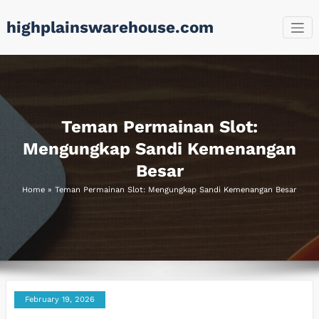
Skip
highplainswarehouse.com
to
content
Teman Permainan Slot:
Mengungkap Sandi Kemenangan
Besar
Home
»
Teman Permainan Slot: Mengungkap Sandi Kemenangan Besar
February 19, 2026