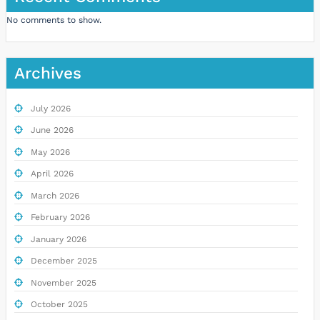
No comments to show.
Archives
July 2026
June 2026
May 2026
April 2026
March 2026
February 2026
January 2026
December 2025
November 2025
October 2025