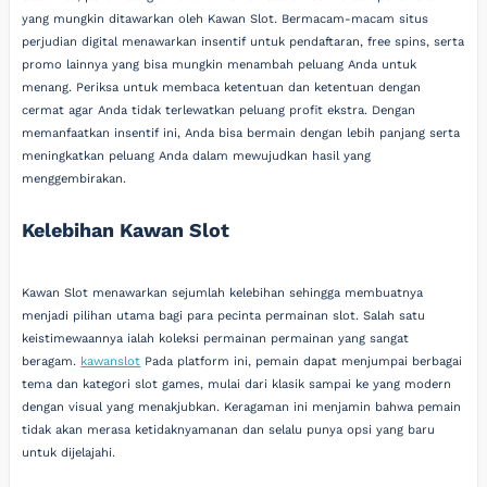
yang mungkin ditawarkan oleh Kawan Slot. Bermacam-macam situs
perjudian digital menawarkan insentif untuk pendaftaran, free spins, serta
promo lainnya yang bisa mungkin menambah peluang Anda untuk
menang. Periksa untuk membaca ketentuan dan ketentuan dengan
cermat agar Anda tidak terlewatkan peluang profit ekstra. Dengan
memanfaatkan insentif ini, Anda bisa bermain dengan lebih panjang serta
meningkatkan peluang Anda dalam mewujudkan hasil yang
menggembirakan.
Kelebihan Kawan Slot
Kawan Slot menawarkan sejumlah kelebihan sehingga membuatnya
menjadi pilihan utama bagi para pecinta permainan slot. Salah satu
keistimewaannya ialah koleksi permainan permainan yang sangat
beragam.
kawanslot
Pada platform ini, pemain dapat menjumpai berbagai
tema dan kategori slot games, mulai dari klasik sampai ke yang modern
dengan visual yang menakjubkan. Keragaman ini menjamin bahwa pemain
tidak akan merasa ketidaknyamanan dan selalu punya opsi yang baru
untuk dijelajahi.