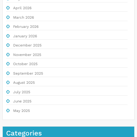
April 2026
March 2026
February 2026
January 2026
December 2025
November 2025
October 2025
September 2025
August 2025
July 2025
June 2025
May 2025
Categories