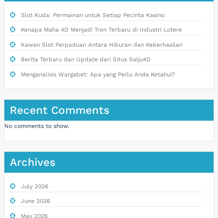
Slot Kuda: Permainan untuk Setiap Pecinta Kasino
Kenapa Maha 4D Menjadi Tren Terbaru di Industri Lotere
Kawan Slot Perpaduan Antara Hiburan dan Keberhasilan
Berita Terbaru dan Update dari Situs Salju4D
Menganalisis Wargabet: Apa yang Perlu Anda Ketahui?
Recent Comments
No comments to show.
Archives
July 2026
June 2026
May 2026