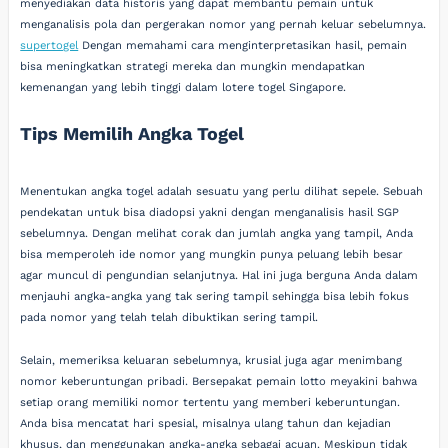
menyediakan data historis yang dapat membantu pemain untuk
menganalisis pola dan pergerakan nomor yang pernah keluar sebelumnya.
supertogel
Dengan memahami cara menginterpretasikan hasil, pemain
bisa meningkatkan strategi mereka dan mungkin mendapatkan
kemenangan yang lebih tinggi dalam lotere togel Singapore.
Tips Memilih Angka Togel
Menentukan angka togel adalah sesuatu yang perlu dilihat sepele. Sebuah
pendekatan untuk bisa diadopsi yakni dengan menganalisis hasil SGP
sebelumnya. Dengan melihat corak dan jumlah angka yang tampil, Anda
bisa memperoleh ide nomor yang mungkin punya peluang lebih besar
agar muncul di pengundian selanjutnya. Hal ini juga berguna Anda dalam
menjauhi angka-angka yang tak sering tampil sehingga bisa lebih fokus
pada nomor yang telah telah dibuktikan sering tampil.
Selain, memeriksa keluaran sebelumnya, krusial juga agar menimbang
nomor keberuntungan pribadi. Bersepakat pemain lotto meyakini bahwa
setiap orang memiliki nomor tertentu yang memberi keberuntungan.
Anda bisa mencatat hari spesial, misalnya ulang tahun dan kejadian
khusus, dan menggunakan angka-angka sebagai acuan. Meskipun tidak