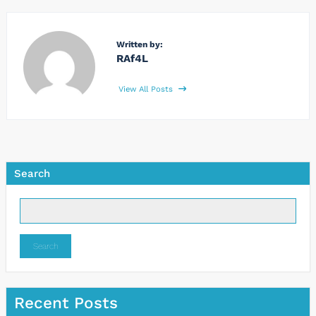
Written by:
RAf4L
View All Posts
Search
Search
Recent Posts