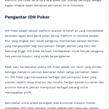
platform IDN Poker serta cara feraripoker dan IDNPlay berfungsi sebagai
bagian integral dalam kemajuan permainan ini di Indonesia.
Pengantar IDN Poker
IDN Poker adalah sebuah platform populer di tanah air yang menyediakan
beraneka ragam jenis game poker daring. Platform ini terkenal dengan
fitur yang lengkap dan ramah pengguna, memberikan sensasi bermain
yang mengasyikkan bagi para pemain. Dengan elemen yang baru dan
teknologi tinggi, IDN Poker berhasil mendapatkan minat banyak pengguna,
baik pemula maupun yang sudah berpengalaman.
Salah satu hal kekuatan utama IDN Poker adalah izin resmi yang dimiliki,
sehingga menjamin jaminan keamanan dalam setiap permainan. Selain
itu, IDN Poker juga menawarkan berbagai tipe permainan poker yang
populer, seperti Texas Hold em dan Omaha. Dengan banyak turnamen dan
promosi menarik, pemain mempunyai berbagai peluang untuk
mendapatkan profit.
Kemudahan untuk aneka perangkat, baik komputer maupun mobile,
menjadikan IDN Poker semakin mudah diakses oleh siapa saja. Dengan