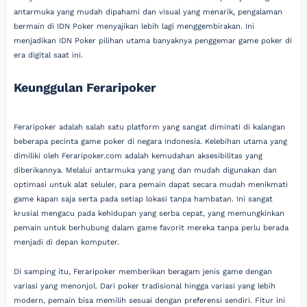
antarmuka yang mudah dipahami dan visual yang menarik, pengalaman
bermain di IDN Poker menyajikan lebih lagi menggembirakan. Ini
menjadikan IDN Poker pilihan utama banyaknya penggemar game poker di
era digital saat ini.
Keunggulan Feraripoker
Feraripoker adalah salah satu platform yang sangat diminati di kalangan
beberapa pecinta game poker di negara Indonesia. Kelebihan utama yang
dimiliki oleh Feraripoker.com adalah kemudahan aksesibilitas yang
diberikannya. Melalui antarmuka yang yang dan mudah digunakan dan
optimasi untuk alat seluler, para pemain dapat secara mudah menikmati
game kapan saja serta pada setiap lokasi tanpa hambatan. Ini sangat
krusial mengacu pada kehidupan yang serba cepat, yang memungkinkan
pemain untuk berhubung dalam game favorit mereka tanpa perlu berada
menjadi di depan komputer.
Di samping itu, Feraripoker memberikan beragam jenis game dengan
variasi yang menonjol. Dari poker tradisional hingga variasi yang lebih
modern, pemain bisa memilih sesuai dengan preferensi sendiri. Fitur ini