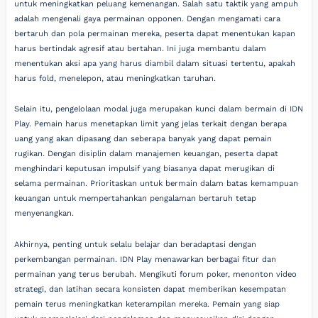
untuk meningkatkan peluang kemenangan. Salah satu taktik yang ampuh
adalah mengenali gaya permainan opponen. Dengan mengamati cara
bertaruh dan pola permainan mereka, peserta dapat menentukan kapan
harus bertindak agresif atau bertahan. Ini juga membantu dalam
menentukan aksi apa yang harus diambil dalam situasi tertentu, apakah
harus fold, menelepon, atau meningkatkan taruhan.
Selain itu, pengelolaan modal juga merupakan kunci dalam bermain di IDN
Play. Pemain harus menetapkan limit yang jelas terkait dengan berapa
uang yang akan dipasang dan seberapa banyak yang dapat pemain
rugikan. Dengan disiplin dalam manajemen keuangan, peserta dapat
menghindari keputusan impulsif yang biasanya dapat merugikan di
selama permainan. Prioritaskan untuk bermain dalam batas kemampuan
keuangan untuk mempertahankan pengalaman bertaruh tetap
menyenangkan.
Akhirnya, penting untuk selalu belajar dan beradaptasi dengan
perkembangan permainan. IDN Play menawarkan berbagai fitur dan
permainan yang terus berubah. Mengikuti forum poker, menonton video
strategi, dan latihan secara konsisten dapat memberikan kesempatan
pemain terus meningkatkan keterampilan mereka. Pemain yang siap