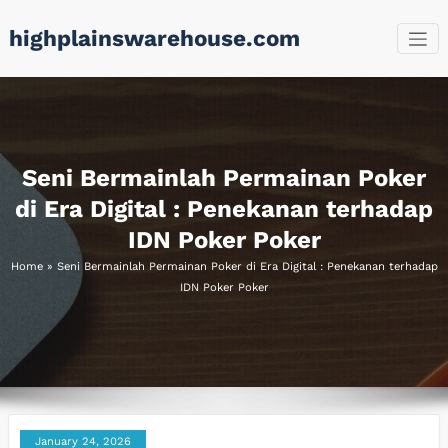
Skip
highplainswarehouse.com
to
content
Seni Bermainlah Permainan Poker
di Era Digital : Penekanan terhadap
IDN Poker Poker
Home
»
Seni Bermainlah Permainan Poker di Era Digital : Penekanan terhadap
IDN Poker Poker
January 24, 2026