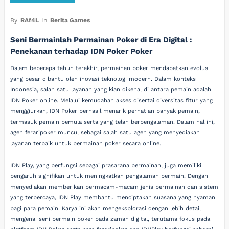
By
RAf4L
In
Berita Games
Seni Bermainlah Permainan Poker di Era Digital :
Penekanan terhadap IDN Poker Poker
Dalam beberapa tahun terakhir, permainan poker mendapatkan evolusi
yang besar dibantu oleh inovasi teknologi modern. Dalam konteks
Indonesia, salah satu layanan yang kian dikenal di antara pemain adalah
IDN Poker online. Melalui kemudahan akses disertai diversitas fitur yang
menggiurkan, IDN Poker berhasil menarik perhatian banyak pemain,
termasuk pemain pemula serta yang telah berpengalaman. Dalam hal ini,
agen feraripoker muncul sebagai salah satu agen yang menyediakan
layanan terbaik untuk permainan poker secara online.
IDN Play, yang berfungsi sebagai prasarana permainan, juga memiliki
pengaruh signifikan untuk meningkatkan pengalaman bermain. Dengan
menyediakan memberikan bermacam-macam jenis permainan dan sistem
yang terpercaya, IDN Play membantu menciptakan suasana yang nyaman
bagi para pemain. Karya ini akan mengeksplorasi dengan lebih detail
mengenai seni bermain poker pada zaman digital, terutama fokus pada