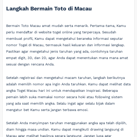
Langkah Bermain Toto di Macau
Bermain Toto Macau amat mudah serta menarik. Pertama-tama, Kamu
perlu mendaftar di website togel online yang terpercaya. Sesudah
membuat profil, Kamu dapat mengetahui beraneka informasi seputar
nomor Togel di Macau, termasuk hasil keluaran dan informasi lengkap.
Pastikan agar mengetahui jenis taruhan yang ada, contohnya taruhan
empat digit, 3D, dan 2D, agar Anda dapat menentukan mana mana amat
sesuai dengan rencana Anda.
Setelah registrasi dan mengetahui macam taruhan, langkah berikutnya
adalah memilih nomor apa ingin Anda taruhkan. Kamu dapat melihat data
angka Togel Macau hari ini untuk mendapatkan inspirasi. Beberapa
pemain lebih suka memakai nomor secara hoki atau following sistem
yang ada saat memilih angka. Selalu ingat agar selalu bijak dalam
mengatur bet Kamu serta jangan terbawa emosi.
Setelah Anda menyimpan taruhan menggunakan angka apa telah dipilih,
diam hingga masa undian. Kamu dapat mengikuti drawing langsung di
Macau agar melihat hasilnya secara langsung. Jangan lupa agar