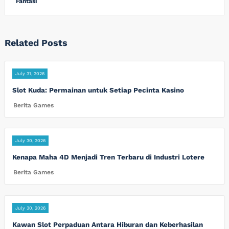
Fantasi
Related Posts
July 31, 2026
Slot Kuda: Permainan untuk Setiap Pecinta Kasino
Berita Games
July 30, 2026
Kenapa Maha 4D Menjadi Tren Terbaru di Industri Lotere
Berita Games
July 30, 2026
Kawan Slot Perpaduan Antara Hiburan dan Keberhasilan