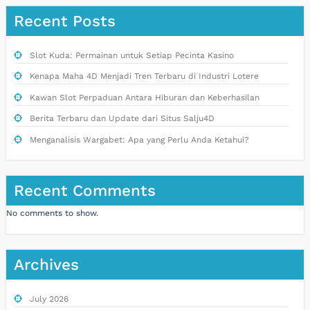
Recent Posts
Slot Kuda: Permainan untuk Setiap Pecinta Kasino
Kenapa Maha 4D Menjadi Tren Terbaru di Industri Lotere
Kawan Slot Perpaduan Antara Hiburan dan Keberhasilan
Berita Terbaru dan Update dari Situs Salju4D
Menganalisis Wargabet: Apa yang Perlu Anda Ketahui?
Recent Comments
No comments to show.
Archives
July 2026