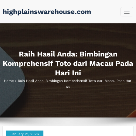
Skip
highplainswarehouse.com
to
content
Raih Hasil Anda: Bimbingan
Komprehensif Toto dari Macau Pada
Hari Ini
Home
»
Raih Hasil Anda: Bimbingan Komprehensif Toto dari Macau Pada Hari
Ini
January 21, 2026