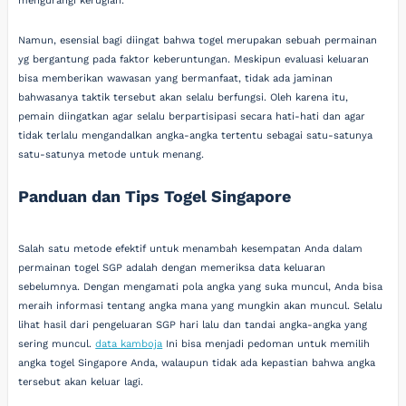
mengurangi kerugian.
Namun, esensial bagi diingat bahwa togel merupakan sebuah permainan
yg bergantung pada faktor keberuntungan. Meskipun evaluasi keluaran
bisa memberikan wawasan yang bermanfaat, tidak ada jaminan
bahwasanya taktik tersebut akan selalu berfungsi. Oleh karena itu,
pemain diingatkan agar selalu berpartisipasi secara hati-hati dan agar
tidak terlalu mengandalkan angka-angka tertentu sebagai satu-satunya
satu-satunya metode untuk menang.
Panduan dan Tips Togel Singapore
Salah satu metode efektif untuk menambah kesempatan Anda dalam
permainan togel SGP adalah dengan memeriksa data keluaran
sebelumnya. Dengan mengamati pola angka yang suka muncul, Anda bisa
meraih informasi tentang angka mana yang mungkin akan muncul. Selalu
lihat hasil dari pengeluaran SGP hari lalu dan tandai angka-angka yang
sering muncul.
data kamboja
Ini bisa menjadi pedoman untuk memilih
angka togel Singapore Anda, walaupun tidak ada kepastian bahwa angka
tersebut akan keluar lagi.