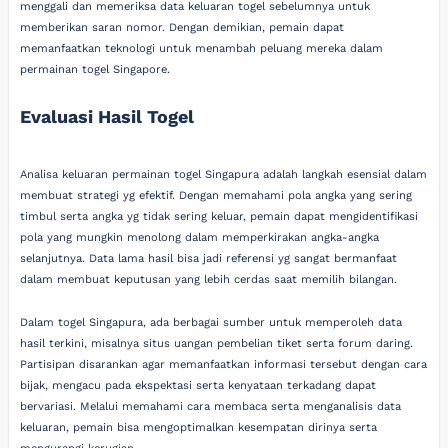
menggali dan memeriksa data keluaran togel sebelumnya untuk
memberikan saran nomor. Dengan demikian, pemain dapat
memanfaatkan teknologi untuk menambah peluang mereka dalam
permainan togel Singapore.
Evaluasi Hasil Togel
Analisa keluaran permainan togel Singapura adalah langkah esensial dalam
membuat strategi yg efektif. Dengan memahami pola angka yang sering
timbul serta angka yg tidak sering keluar, pemain dapat mengidentifikasi
pola yang mungkin menolong dalam memperkirakan angka-angka
selanjutnya. Data lama hasil bisa jadi referensi yg sangat bermanfaat
dalam membuat keputusan yang lebih cerdas saat memilih bilangan.
Dalam togel Singapura, ada berbagai sumber untuk memperoleh data
hasil terkini, misalnya situs uangan pembelian tiket serta forum daring.
Partisipan disarankan agar memanfaatkan informasi tersebut dengan cara
bijak, mengacu pada ekspektasi serta kenyataan terkadang dapat
bervariasi. Melalui memahami cara membaca serta menganalisis data
keluaran, pemain bisa mengoptimalkan kesempatan dirinya serta