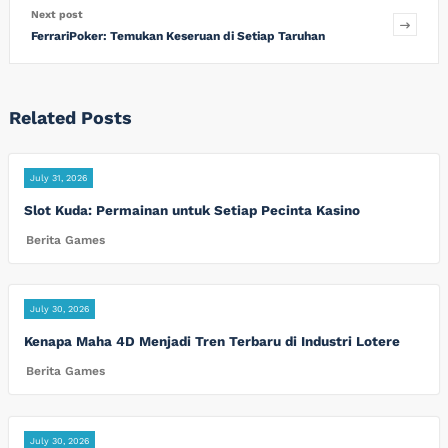
Next post
FerrariPoker: Temukan Keseruan di Setiap Taruhan
Related Posts
July 31, 2026
Slot Kuda: Permainan untuk Setiap Pecinta Kasino
Berita Games
July 30, 2026
Kenapa Maha 4D Menjadi Tren Terbaru di Industri Lotere
Berita Games
July 30, 2026