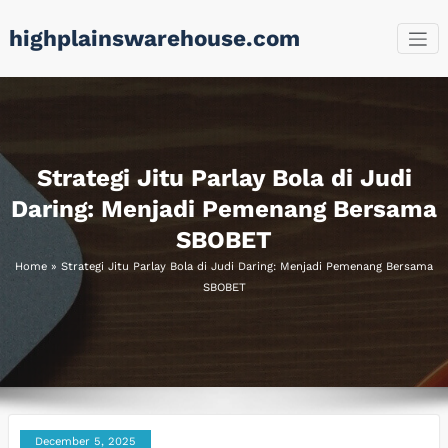
Skip
highplainswarehouse.com
to
content
Strategi Jitu Parlay Bola di Judi
Daring: Menjadi Pemenang Bersama
SBOBET
Home
»
Strategi Jitu Parlay Bola di Judi Daring: Menjadi Pemenang Bersama
SBOBET
December 5, 2025