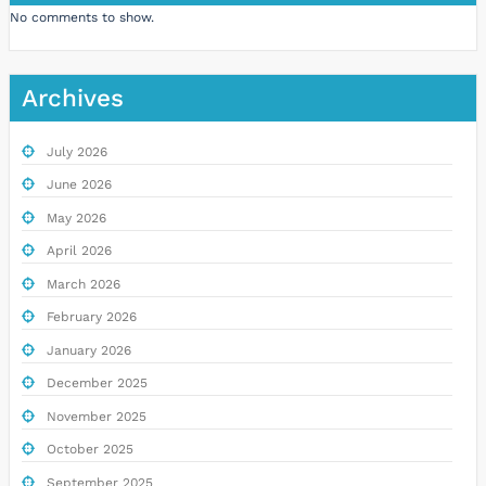
No comments to show.
Archives
July 2026
June 2026
May 2026
April 2026
March 2026
February 2026
January 2026
December 2025
November 2025
October 2025
September 2025