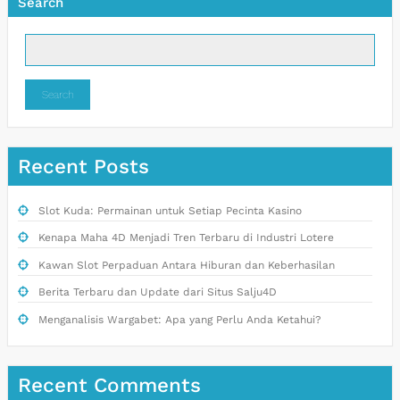
Search
Search
Recent Posts
Slot Kuda: Permainan untuk Setiap Pecinta Kasino
Kenapa Maha 4D Menjadi Tren Terbaru di Industri Lotere
Kawan Slot Perpaduan Antara Hiburan dan Keberhasilan
Berita Terbaru dan Update dari Situs Salju4D
Menganalisis Wargabet: Apa yang Perlu Anda Ketahui?
Recent Comments