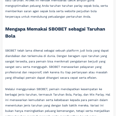
satu taruhan. Artikel ini hendak membahas taktik ampuh guna
mengoptimalkan peluang Anda taruhan taruhan parlay sepak bola, serta
memberikan saran agen sepak bola serta website perjudian bola
terpercaya untuk mendukung petualangan pertaruhan Anda.
Mengapa Memakai SBOBET sebagai Taruhan
Bola
SBOBET telah lama dikenal sebagai sebuah platform judi bola yang dapat
diandalkan dan terkemuka di dunia. Dengan beragam opsi taruhan yang
sangat tersedia, para pemain bisa menikmati pengalaman berjudi yang
sangat seru serta menggugah. SBOBET menawarkan pelayanan yang
profesional dan responsif, oleh karena itu tiap pertanyaan atau masalah
yang dihadapi pemain dapat ditangani secara cepat serta efisien.
Melalui menggunakan SBOBET, pemain mendapatkan kesempatan ke
berbagai jenis taruhan, termasuk Taruhan Bola, Parlay, dan Mix Parlay. Hal
ini menawarkan kemudahan serta kebebasan kepada para pemain dalam
menentukan jenis taruhan yang dengan baik taktik mereka. Variasi ini
bukan hanya meningkatkan peluang kemenangan, tetapi serta menjadikan