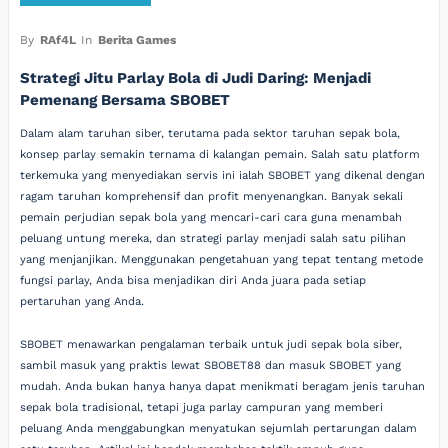
By
RAf4L
In
Berita Games
Strategi Jitu Parlay Bola di Judi Daring: Menjadi
Pemenang Bersama SBOBET
Dalam alam taruhan siber, terutama pada sektor taruhan sepak bola,
konsep parlay semakin ternama di kalangan pemain. Salah satu platform
terkemuka yang menyediakan servis ini ialah SBOBET yang dikenal dengan
ragam taruhan komprehensif dan profit menyenangkan. Banyak sekali
pemain perjudian sepak bola yang mencari-cari cara guna menambah
peluang untung mereka, dan strategi parlay menjadi salah satu pilihan
yang menjanjikan. Menggunakan pengetahuan yang tepat tentang metode
fungsi parlay, Anda bisa menjadikan diri Anda juara pada setiap
pertaruhan yang Anda.
SBOBET menawarkan pengalaman terbaik untuk judi sepak bola siber,
sambil masuk yang praktis lewat SBOBET88 dan masuk SBOBET yang
mudah. Anda bukan hanya hanya dapat menikmati beragam jenis taruhan
sepak bola tradisional, tetapi juga parlay campuran yang memberi
peluang Anda menggabungkan menyatukan sejumlah pertarungan dalam