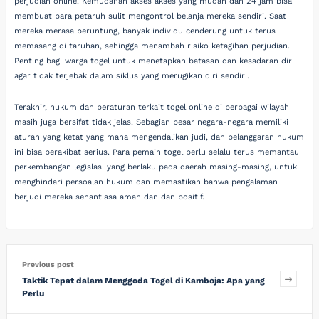
perjudian online. Kemudahan akses akses yang mudah dan 24 jam bisa
membuat para petaruh sulit mengontrol belanja mereka sendiri. Saat
mereka merasa beruntung, banyak individu cenderung untuk terus
memasang di taruhan, sehingga menambah risiko ketagihan perjudian.
Penting bagi warga togel untuk menetapkan batasan dan kesadaran diri
agar tidak terjebak dalam siklus yang merugikan diri sendiri.
Terakhir, hukum dan peraturan terkait togel online di berbagai wilayah
masih juga bersifat tidak jelas. Sebagian besar negara-negara memiliki
aturan yang ketat yang mana mengendalikan judi, dan pelanggaran hukum
ini bisa berakibat serius. Para pemain togel perlu selalu terus memantau
perkembangan legislasi yang berlaku pada daerah masing-masing, untuk
menghindari persoalan hukum dan memastikan bahwa pengalaman
berjudi mereka senantiasa aman dan dan positif.
Previous post
Taktik Tepat dalam Menggoda Togel di Kamboja: Apa yang
Perlu