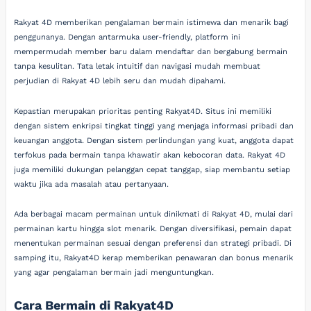
Rakyat 4D memberikan pengalaman bermain istimewa dan menarik bagi
penggunanya. Dengan antarmuka user-friendly, platform ini
mempermudah member baru dalam mendaftar dan bergabung bermain
tanpa kesulitan. Tata letak intuitif dan navigasi mudah membuat
perjudian di Rakyat 4D lebih seru dan mudah dipahami.
Kepastian merupakan prioritas penting Rakyat4D. Situs ini memiliki
dengan sistem enkripsi tingkat tinggi yang menjaga informasi pribadi dan
keuangan anggota. Dengan sistem perlindungan yang kuat, anggota dapat
terfokus pada bermain tanpa khawatir akan kebocoran data. Rakyat 4D
juga memiliki dukungan pelanggan cepat tanggap, siap membantu setiap
waktu jika ada masalah atau pertanyaan.
Ada berbagai macam permainan untuk dinikmati di Rakyat 4D, mulai dari
permainan kartu hingga slot menarik. Dengan diversifikasi, pemain dapat
menentukan permainan sesuai dengan preferensi dan strategi pribadi. Di
samping itu, Rakyat4D kerap memberikan penawaran dan bonus menarik
yang agar pengalaman bermain jadi menguntungkan.
Cara Bermain di Rakyat4D