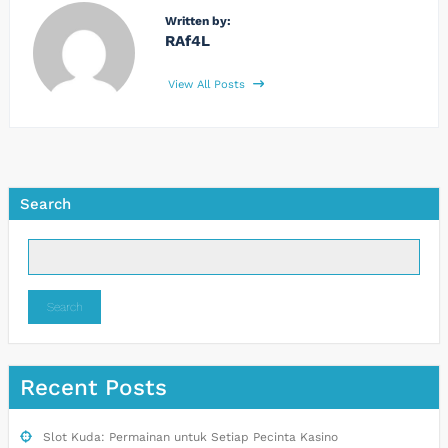
Written by:
RAf4L
View All Posts
Search
Search
Recent Posts
Slot Kuda: Permainan untuk Setiap Pecinta Kasino