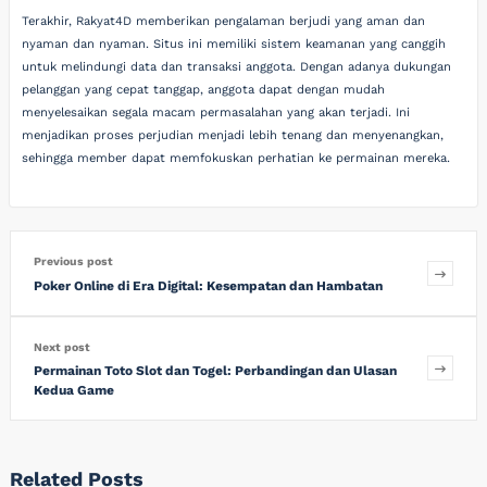
Terakhir, Rakyat4D memberikan pengalaman berjudi yang aman dan
nyaman dan nyaman. Situs ini memiliki sistem keamanan yang canggih
untuk melindungi data dan transaksi anggota. Dengan adanya dukungan
pelanggan yang cepat tanggap, anggota dapat dengan mudah
menyelesaikan segala macam permasalahan yang akan terjadi. Ini
menjadikan proses perjudian menjadi lebih tenang dan menyenangkan,
sehingga member dapat memfokuskan perhatian ke permainan mereka.
Previous post
Poker Online di Era Digital: Kesempatan dan Hambatan
Next post
Permainan Toto Slot dan Togel: Perbandingan dan Ulasan
Kedua Game
Related Posts