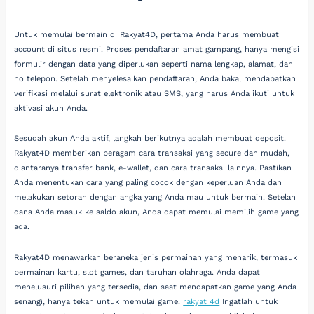
Untuk memulai bermain di Rakyat4D, pertama Anda harus membuat
account di situs resmi. Proses pendaftaran amat gampang, hanya mengisi
formulir dengan data yang diperlukan seperti nama lengkap, alamat, dan
no telepon. Setelah menyelesaikan pendaftaran, Anda bakal mendapatkan
verifikasi melalui surat elektronik atau SMS, yang harus Anda ikuti untuk
aktivasi akun Anda.
Sesudah akun Anda aktif, langkah berikutnya adalah membuat deposit.
Rakyat4D memberikan beragam cara transaksi yang secure dan mudah,
diantaranya transfer bank, e-wallet, dan cara transaksi lainnya. Pastikan
Anda menentukan cara yang paling cocok dengan keperluan Anda dan
melakukan setoran dengan angka yang Anda mau untuk bermain. Setelah
dana Anda masuk ke saldo akun, Anda dapat memulai memilih game yang
ada.
Rakyat4D menawarkan beraneka jenis permainan yang menarik, termasuk
permainan kartu, slot games, dan taruhan olahraga. Anda dapat
menelusuri pilihan yang tersedia, dan saat mendapatkan game yang Anda
senangi, hanya tekan untuk memulai game.
rakyat 4d
Ingatlah untuk