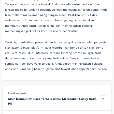
Tetapkan batasan berapa banyak Anda bersedia untuk bertaruh dan
jangan melebihi jumlah tersebut. Dengan menggunakan akun demo, Anda
bisa melatih manajemen uang dengan aman. Pastikan untuk tidak
terbawa emosi dan bermain secara bertanggung jawab. Ini akan
membantu Anda untuk tetap fokus dan meningkatkan peluang
memenangkan jackpot di Fortune Ace Super Scatter.
Terakhir, manfaatkan promosi dan bonus yang ditawarkan oleh penyedia
slot gacor. Banyak platform yang memberikan bonus untuk slot demo
atau slot resmi. Ikuti informasi terbaru tentang promo ini agar Anda
dapat memaksimalkan dana yang Anda miliki. Dengan memanfaatkan
semua sumber daya yang tersedia, Anda dapat meningkatkan peluang
Anda untuk menang besar di game slot favorit Anda seperti Fortune Ace.
Previous post
Akun Demo Slot: Cara Terbaik untuk Merasakan Lucky Neko
PG