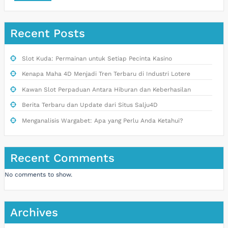
Recent Posts
Slot Kuda: Permainan untuk Setiap Pecinta Kasino
Kenapa Maha 4D Menjadi Tren Terbaru di Industri Lotere
Kawan Slot Perpaduan Antara Hiburan dan Keberhasilan
Berita Terbaru dan Update dari Situs Salju4D
Menganalisis Wargabet: Apa yang Perlu Anda Ketahui?
Recent Comments
No comments to show.
Archives