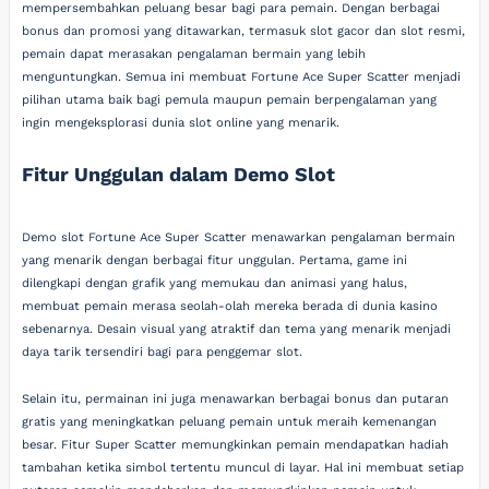
mempersembahkan peluang besar bagi para pemain. Dengan berbagai
bonus dan promosi yang ditawarkan, termasuk slot gacor dan slot resmi,
pemain dapat merasakan pengalaman bermain yang lebih
menguntungkan. Semua ini membuat Fortune Ace Super Scatter menjadi
pilihan utama baik bagi pemula maupun pemain berpengalaman yang
ingin mengeksplorasi dunia slot online yang menarik.
Fitur Unggulan dalam Demo Slot
Demo slot Fortune Ace Super Scatter menawarkan pengalaman bermain
yang menarik dengan berbagai fitur unggulan. Pertama, game ini
dilengkapi dengan grafik yang memukau dan animasi yang halus,
membuat pemain merasa seolah-olah mereka berada di dunia kasino
sebenarnya. Desain visual yang atraktif dan tema yang menarik menjadi
daya tarik tersendiri bagi para penggemar slot.
Selain itu, permainan ini juga menawarkan berbagai bonus dan putaran
gratis yang meningkatkan peluang pemain untuk meraih kemenangan
besar. Fitur Super Scatter memungkinkan pemain mendapatkan hadiah
tambahan ketika simbol tertentu muncul di layar. Hal ini membuat setiap