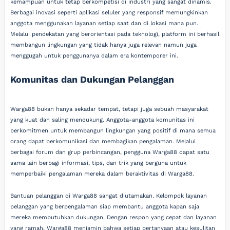
kemampuan untuk tetap berkompetisi di industri yang sangat dinamis.
Berbagai inovasi seperti aplikasi seluler yang responsif memungkinkan
anggota menggunakan layanan setiap saat dan di lokasi mana pun.
Melalui pendekatan yang berorientasi pada teknologi, platform ini berhasil
membangun lingkungan yang tidak hanya juga relevan namun juga
menggugah untuk penggunanya dalam era kontemporer ini.
Komunitas dan Dukungan Pelanggan
Warga88 bukan hanya sekadar tempat, tetapi juga sebuah masyarakat
yang kuat dan saling mendukung. Anggota-anggota komunitas ini
berkomitmen untuk membangun lingkungan yang positif di mana semua
orang dapat berkomunikasi dan membagikan pengalaman. Melalui
berbagai forum dan grup perbincangan, pengguna Warga88 dapat satu
sama lain berbagi informasi, tips, dan trik yang berguna untuk
memperbaiki pengalaman mereka dalam beraktivitas di Warga88.
Bantuan pelanggan di Warga88 sangat diutamakan. Kelompok layanan
pelanggan yang berpengalaman siap membantu anggota kapan saja
mereka membutuhkan dukungan. Dengan respon yang cepat dan layanan
yang ramah, Warga88 menjamin bahwa setiap pertanyaan atau kesulitan