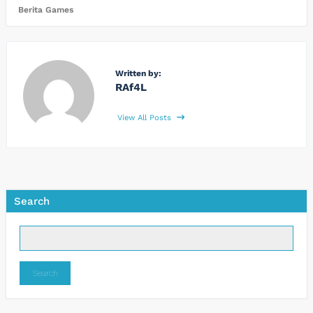
Berita Games
Written by:
RAf4L
View All Posts
Search
Search