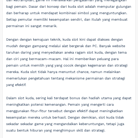
dan ketrampilan, game ini menawarkan pengalaman yang menegangkan
bagi pemain. Dasar dari konsep dari kuda slot adalah memputar gulungan
dan berharap untuk mendapat kombinasi simbol yang menguntungkan.
Setiap pemutar memiliki kesempatan sendiri, dan itulah yang membuat
permainan ini sangat menarik.
Dengan dengan kemajuan teknik, kuda slot kini dapat diakses dengan
mudah dengan gampang melalui alat bergerak dan PC. Banyak website
taruhan daring yang menyediakan aneka ragam slot kuda, dengan tema
dan ciri yang bermacam-macam. Hal ini memberikan peluang para
pemain untuk memilih yang yang cocok dengan kegemaran dan strategi
mereka. Kuda slot tidak hanya menuntut chance, namun melainkan
memerlukan pengetahuan tentang mekanisme permainan dan strategi
yang efektif.
Dalam slot kuda, sering kali terdapat bonus dan hadiah utama yang dapat
meningkatkan potensi kemenangan. Pemain yang mengerti cara
menggunakan fitur-fitur tersebut dengan efektif dapat meningkatkan
kesempatan mereka untuk berhasil. Dengan demikian, slot kuda tidak
sekadar sekadar game yang mengandalkan keberuntungan, tetapi juga
suatu bentuk hiburan yang menghimpun skill dan strategi.