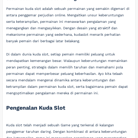
Permainan kuda slot adalah sebuah permainan yang semakin digemari di
antara penggemar perjudian online. Mengaitkan unsur keberuntungan
serta keterampilan, permainan ini menawarkan pengalaman yang
menegangkan dan mengasyikkan. Dengan desain yang atraktif dan
mekanisme permainan yang sederhana, kudaslot menarik perhatian
banyak pemain dari berbagai latar belakang.
Di dalam dunia kuda slot, setiap pemain memiliki peluang untuk
mendapatkan kemenangan besar. Walaupun keberuntungan memainkan
peran penting, strategis dalam memilih taruhan dan memahami pola
permainan dapat memperbesar peluang keberhasilan. Ayo kita telaah
secara mendalam mengenai dinamika antara keberuntungan dan
ketrampilan dalam permainan kuda slot, serta bagaimana pemain dapat
mengoptimalkan pengalaman mereka di permainan ini.
Pengenalan Kuda Slot
Kuda slot telah menjadi sebuah Game yang terkenal di kalangan
penggemar taruhan daring. Dengan kombinasi di antara keberuntungan