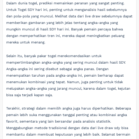
Dalam dunia togel, prediksi memainkan peranan yang sangat penting.
Untuk Togel SDY hari ini, penting untuk menganalisis hasil sebelumnya
dan pola-pola yang muncul. Melihat data dari live draw sebelumnya dapat
memberikan gambaran yang lebih jelas tentang angka-angka yang
mungkin muncul di hasil SDY hari ini. Banyak pemain percaya bahwa
dengan memperhatikan tren ini, mereka dapat meningkatkan peluang
mereka untuk menang.
Selain itu, banyak pakar togel merekomendasikan untuk
mempertimbangkan angka-angka yang sering muncul dalam hasil SDY.
Angka-angka ini sering disebut sebagai angka panas. Dengan
menempatkan taruhan pada angka-angka ini, pemain berharap dapat
menemukan kombinasi yang tepat. Namun, juga penting untuk tidak
melupakan angka-angka yang jarang muncul, karena dalam togel, kejutan
bisa saja terjadi kapan saja.
Terakhir, strategi dalam memilih angka juga harus diperhatikan. Beberapa
pemain lebih suka menggunakan tanggal penting atau kombinasi angka
favorit, sementara yang lain bersandar pada analisis statistik.
Menggabungkan metode tradisional dengan data dari live draw sdy bisa
membantu dalam membuat keputusan yang lebih baik. Selamat bermain