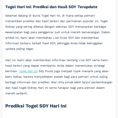
Togel Hari Ini: Prediksi dan Hasil SDY Terupdate
Selamat datang di dunia Togel Hari Ini, di mana setiap pemain
menantikan prediksi dan hasil terkini dari permainan populer ini. Togel
Sidney yang sering dikenal dengan sebutan SDY menawarkan berbagai
kesempatan bagi para penggemar judi untuk meraih kemenangan. Dalam
artikel ini, kami akan membahas Live Draw SDY dan memberikan
informasi terbaru terkait hasil SDY, sehingga Anda tidak ketinggalan
update paling segar.
Hari ini, kami akan memberikan informasi tentang Live SDY serta hasil-
hasil terkini yang dapat membantu Anda dalam menentukan strategi
bermain.
Togel Hari Ini
Sdy Pools juga menjadi topik menarik yang akan
kami bahas, karena menyediakan wadah bagi para pemain untuk saling
berbagi informasi dan prediksi. Mari kita simak lebih lanjut perkembangan
dan hasil togel Sidney Hari Ini serta harapan bagi para pemain dalam
meraih jackpot.
Prediksi Togel SDY Hari Ini