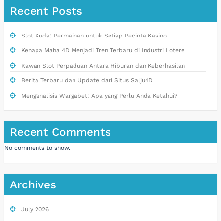
Recent Posts
Slot Kuda: Permainan untuk Setiap Pecinta Kasino
Kenapa Maha 4D Menjadi Tren Terbaru di Industri Lotere
Kawan Slot Perpaduan Antara Hiburan dan Keberhasilan
Berita Terbaru dan Update dari Situs Salju4D
Menganalisis Wargabet: Apa yang Perlu Anda Ketahui?
Recent Comments
No comments to show.
Archives
July 2026