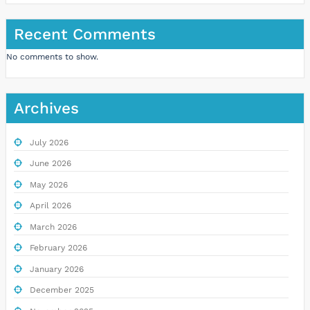
Recent Comments
No comments to show.
Archives
July 2026
June 2026
May 2026
April 2026
March 2026
February 2026
January 2026
December 2025