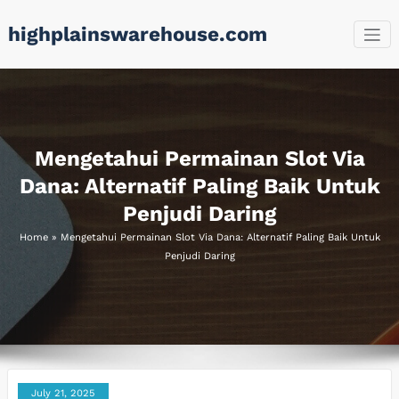
Skip
highplainswarehouse.com
to
content
Mengetahui Permainan Slot Via
Dana: Alternatif Paling Baik Untuk
Penjudi Daring
Home
»
Mengetahui Permainan Slot Via Dana: Alternatif Paling Baik Untuk
Penjudi Daring
July 21, 2025