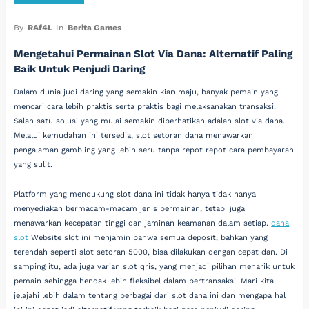
By
RAf4L
In
Berita Games
Mengetahui Permainan Slot Via Dana: Alternatif Paling
Baik Untuk Penjudi Daring
Dalam dunia judi daring yang semakin kian maju, banyak pemain yang
mencari cara lebih praktis serta praktis bagi melaksanakan transaksi.
Salah satu solusi yang mulai semakin diperhatikan adalah slot via dana.
Melalui kemudahan ini tersedia, slot setoran dana menawarkan
pengalaman gambling yang lebih seru tanpa repot repot cara pembayaran
yang sulit.
Platform yang mendukung slot dana ini tidak hanya tidak hanya
menyediakan bermacam-macam jenis permainan, tetapi juga
menawarkan kecepatan tinggi dan jaminan keamanan dalam setiap.
dana
slot
Website slot ini menjamin bahwa semua deposit, bahkan yang
terendah seperti slot setoran 5000, bisa dilakukan dengan cepat dan. Di
samping itu, ada juga varian slot qris, yang menjadi pilihan menarik untuk
pemain sehingga hendak lebih fleksibel dalam bertransaksi. Mari kita
jelajahi lebih dalam tentang berbagai dari slot dana ini dan mengapa hal