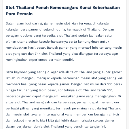
Slot Thailand Penuh Kemenangan: Kunci Keberhasilan
Para Pemain
Dalam alam judi daring, game mesin slot kian terkenal di kalangan
kalangan para gamer di seluruh dunia, termasuk di Thailand. Dengan
beragam options yang tersedia, slot Thailand sudah jadi salah satu
pilihan utama sebab kesederhanaannya serta kemungkinan untuk
mendapatkan hasil besar. Banyak gamer yang mencari info tentang mesin
slot yang sah dan link slot Thailand yang bisa dianggap terpercaya agar
meningkatkan experiences bermain sendiri.
Satu keyword yang sering dikejar adalah "slot Thailand yang super gacor".
Istilah ini mengacu merujuk kepada permainan mesin slot yang sering kali
memberi hasil yang besar kepada gamer. Dengan bet mulai dari 100 perak
hingga taruhan yang lebih besar, contohnya slot Thailand taruh 100,
beberapa gamer dapat mengalami keasyikan game yang menegangkan. Di
situs slot Thailand yang sah dan terpercaya, pemain dapat menemukan
berbagai pilihan yang memikat, termasuk permainan slot daring Thailand
dan mesin slot layanan internasional yang memberikan beragam ciri-ciri
dan jackpot menarik. Mari kita gali lebih dalam rahasia sukses gamer
dalam perjalanan dunia slot Thailand yang penuh tantangan ini.