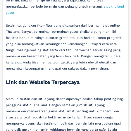
bermain. Melalui manajemen dana yang bijaksana, kamu bisa
memanfaatkan periode bermain dan peluang untuk menang.
slot thailand
gacor
Selain itu, gunakan fitur-fitur yang ditawarkan dari bermain slot online
Thailand. Banyak permainan permainan gacor thailand yang memiliki
fasilitas bonus misalnya putaran gratis ataupun hadiah utama progresif
yang bisa meningkatkan kemungkinan kemenangan. Pelajari cara cara
fungsi masing-masing slot serta cari tahu permainan server asing yang
menawarkan kesempatan yang lebih baik baik. Dengan mengetahui cara
kerja slot, Anda bisa membangun taktik yang lebih efektif efektif dan
menambah kesempatan mendapatkan sukses dalam permainan.
Link dan Website Terpercaya
Memilih tautan dan situs yang dapat dipercaya adalah tahap penting bagi
pengguna slot di Thailand. Dengan semakin jumlah situs yang
menawarkan menawarkan game slot, amat penting untuk menemukan
situs yang telah sudah terbukti aman serta fair. Situs resmi dengan
mempunyai lisensi dan testimoni baik dari pemain lain merupakan opsi
yang baik untuk menjamin kehidupan bermain yang serta safe. Selalu