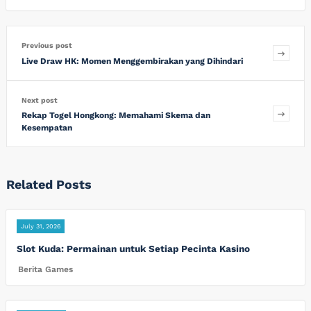
Previous post
Live Draw HK: Momen Menggembirakan yang Dihindari
Next post
Rekap Togel Hongkong: Memahami Skema dan
Kesempatan
Related Posts
July 31, 2026
Slot Kuda: Permainan untuk Setiap Pecinta Kasino
Berita Games