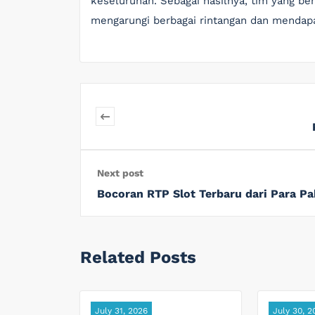
keseluruhan. Sebagai hasilnya, tim yang be
mengarungi berbagai rintangan dan menda
Next post
Bocoran RTP Slot Terbaru dari Para Pa
Related Posts
July 31, 2026
July 30, 2