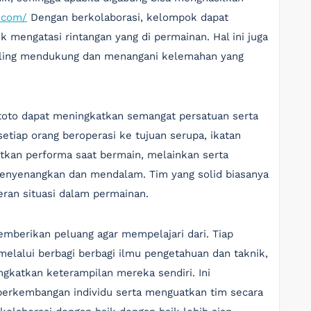
s.com/
Dengan berkolaborasi, kelompok dapat
mengatasi rintangan yang di permainan. Hal ini juga
ling mendukung dan menangani kelemahan yang
atoto dapat meningkatkan semangat persatuan serta
setiap orang beroperasi ke tujuan serupa, ikatan
katkan performa saat bermain, melainkan serta
enyenangkan dan mendalam. Tim yang solid biasanya
an situasi dalam permainan.
emberikan peluang agar mempelajari dari. Tiap
elalui berbagi berbagi ilmu pengetahuan dan taknik,
gkatkan keterampilan mereka sendiri. Ini
erkembangan individu serta menguatkan tim secara