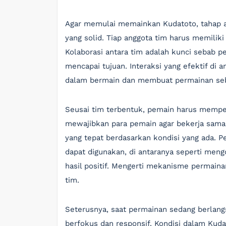
Agar memulai memainkan Kudatoto, tahap a
yang solid. Tiap anggota tim harus memilik
Kolaborasi antara tim adalah kunci sebab p
mencapai tujuan. Interaksi yang efektif di 
dalam bermain dan membuat permainan seba
Seusai tim terbentuk, pemain harus mempel
mewajibkan para pemain agar bekerja sam
yang tepat berdasarkan kondisi yang ada. P
dapat digunakan, di antaranya seperti meng
hasil positif. Mengerti mekanisme permain
tim.
Seterusnya, saat permainan sedang berlangs
berfokus dan responsif. Kondisi dalam Ku