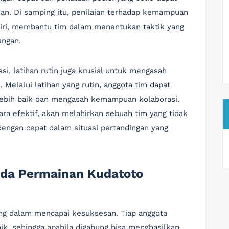
kan. Di samping itu, penilaian terhadap kemampuan
diri, membantu tim dalam menentukan taktik yang
angan.
, latihan rutin juga krusial untuk mengasah
 Melalui latihan yang rutin, anggota tim dapat
bih baik dan mengasah kemampuan kolaborasi.
ra efektif, akan melahirkan sebuah tim yang tidak
dengan cepat dalam situasi pertandingan yang
ada Permainan Kudatoto
ing dalam mencapai kesuksesan. Tiap anggota
k, sehingga apabila digabung bisa menghasilkan