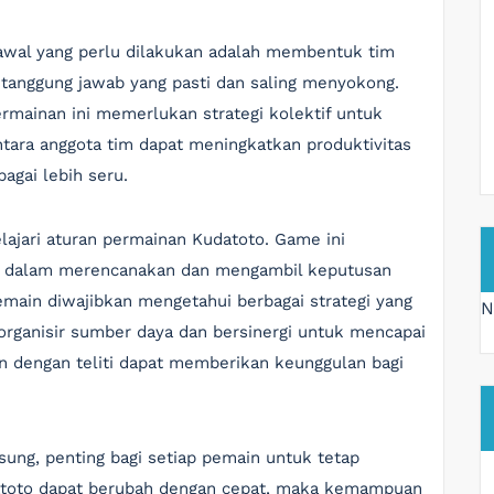
wal yang perlu dilakukan adalah membentuk tim
i tanggung jawab yang pasti dan saling menyokong.
ermainan ini memerlukan strategi kolektif untuk
antara anggota tim dapat meningkatkan produktivitas
gai lebih seru.
ajari aturan permainan Kudatoto. Game ini
a dalam merencanakan dan mengambil keputusan
emain diwajibkan mengetahui berbagai strategi yang
N
organisir sumber daya dan bersinergi untuk mencapai
an dengan teliti dapat memberikan keunggulan bagi
ung, penting bagi setiap pemain untuk tetap
datoto dapat berubah dengan cepat, maka kemampuan