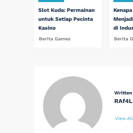
Slot Kuda: Permainan
Kenapa
untuk Setiap Pecinta
Menjadi
Kasino
di Indu
Berita Games
Berita 
Written
RAf4L
View Al