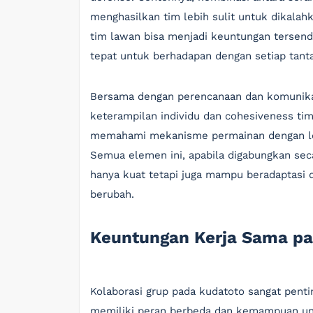
menghasilkan tim lebih sulit untuk dikalah
tim lawan bisa menjadi keuntungan tersen
tepat untuk berhadapan dengan setiap tant
Bersama dengan perencanaan dan komunikasi
keterampilan individu dan cohesiveness tim.
memahami mekanisme permainan dengan le
Semua elemen ini, apabila digabungkan seca
hanya kuat tetapi juga mampu beradaptasi 
berubah.
Keuntungan Kerja Sama p
Kolaborasi grup pada kudatoto sangat pent
memiliki peran berbeda dan kemampuan uni