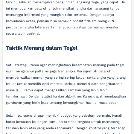
terkini, sekalian menampilkan pengundian langsung Togel yang cepat. Hal
ini memudahkan petaruh untuk mengikuti angka dari langsung tanpa
menunggu informasi yang mungkin telat tertentu. Dengan adanya
kemudahan akses, pemain bisa semakin proaktif dalam mengikuti
perubahan angka lotere serta menyusun strategi permainan mereka
secara lebih optimal.
Taktik Menang dalam Togel
Satu strategi utama agar meningkatkan kesempatan menang pada togel
ialah mengetahui patterns juga tren angka. Bersejumlah petaruh
memperhatikan nomor yang sering sering keluar serta angka yang jarang
keluar untuk memilih opsi mereka. Melalui meneliti data pengeluaran di
masa lalu, Kamu dapat menghasilkan ramalan yang lebih lebih
terinformasi. Dengan statistika dan algoritme, Kamu dapat mendapatkan
gambaran yang lebih jelas tentang kemungkinan hasil di masa depan.
Selain itu, esensial agar memiliki budget yang sebelum bermain. Kenali
batas kemauan keuangan kamu serta tidak tergoda untuk memasang
taruhan lebih atas yang Anda rencanakan. Dengan kontrol yang terhadap