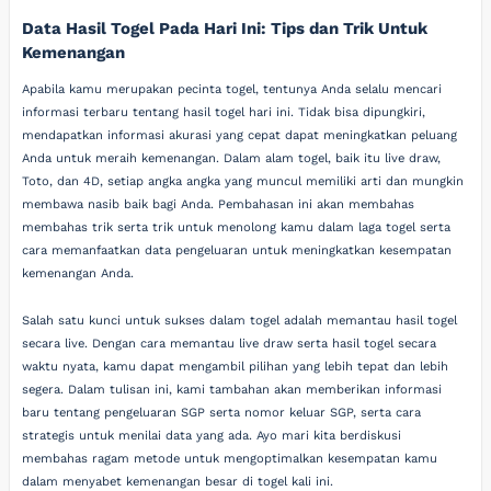
Data Hasil Togel Pada Hari Ini: Tips dan Trik Untuk
Kemenangan
Apabila kamu merupakan pecinta togel, tentunya Anda selalu mencari
informasi terbaru tentang hasil togel hari ini. Tidak bisa dipungkiri,
mendapatkan informasi akurasi yang cepat dapat meningkatkan peluang
Anda untuk meraih kemenangan. Dalam alam togel, baik itu live draw,
Toto, dan 4D, setiap angka angka yang muncul memiliki arti dan mungkin
membawa nasib baik bagi Anda. Pembahasan ini akan membahas
membahas trik serta trik untuk menolong kamu dalam laga togel serta
cara memanfaatkan data pengeluaran untuk meningkatkan kesempatan
kemenangan Anda.
Salah satu kunci untuk sukses dalam togel adalah memantau hasil togel
secara live. Dengan cara memantau live draw serta hasil togel secara
waktu nyata, kamu dapat mengambil pilihan yang lebih tepat dan lebih
segera. Dalam tulisan ini, kami tambahan akan memberikan informasi
baru tentang pengeluaran SGP serta nomor keluar SGP, serta cara
strategis untuk menilai data yang ada. Ayo mari kita berdiskusi
membahas ragam metode untuk mengoptimalkan kesempatan kamu
dalam menyabet kemenangan besar di togel kali ini.